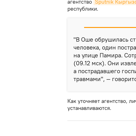
агентство
Sputnik Кыргыз
республики.
"В Оше обрушилась ст
человека, один постр
на улице Памира. Сот
(09.12 мск). Они извл
а пострадавшего госп
травмами", — говорит
Как уточняет агентство, 
устанавливаются.