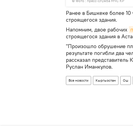
© Фото : пресс-служба МЧС КР
Ранее в Бишкеке более 10
строящегося здания.
Напомним, двое рабочих
строящегося здания в Аста
"Произошло обрушение пли
результате погибли два че
рассказал представитель 
Руслан Иманкулов.
Все новости
Кыргызстан
Ош