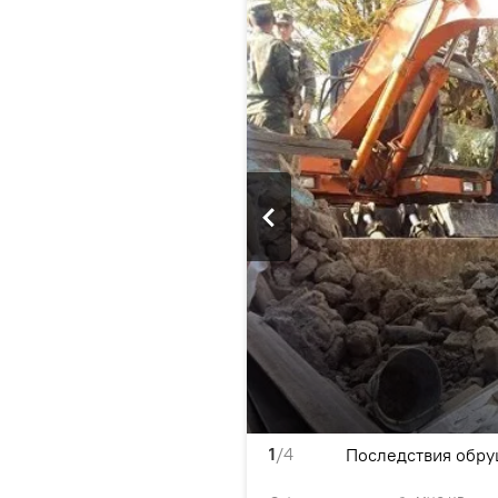
1
/4
е Памир в Оше
Последствия обру