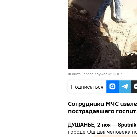
© Фото : пресс-служба МЧС КР
Подписаться
Сотрудники МЧС извле
пострадавшего госпит
ДУШАНБЕ, 2 ноя — Sputnik
городе Ош два человека п