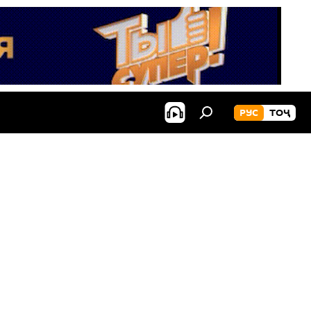
РУС
ТОҶ