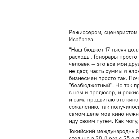
Режиссером, сценаристом
Исабаева.
"Наш бюджет 17 тысяч долл
расходы. Гонорары просто 
человек — это все мои друз
не даст, часть суммы я вло
бизнесмен просто так. Поч
"безбюджетный". Но так пр
в нем и продюсер, и режисс
и сама продвигаю это кино.
сожалению, так получилось
самом деле мое кино нужно
иду своим путем. Как могу,
Токийский международный 
столице в 30-й раз с 25 ок