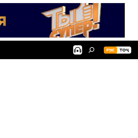
РУС
ТОҶ