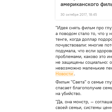
американского филь
30 октября 2017, 18:45
"Идея снять фильм про глу
а поводом стало то, что у
тенге, когда доллар подор
почувствовали: многие пот
подумала, что если здоро
проблемами, каково это и
не защищены социально: о
невозможно маленькие пен
Новости
.
Фильм "Света" о семье глух
спасает благополучие семь
на убийство.
"Да, она монстр, — соглаш
своей семьи, системы цен