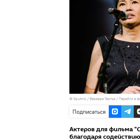
©
Sputnik
/ Варвара Гертье
/
Перейти в ф
Подписаться
Актеров для фильма "
благодаря содействию