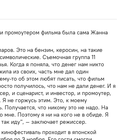
 и промоутером фильма была сама Жанна
аров. Это на бензин, керосин, на такие
символические. Съемочная группа 11
ья. Когда я поняла, что денег нам никто
жила из своих, часть мне дал один
ему-то об этом любят писать, что фильм
осто получилось, что нам не дали денег. И я
ер, и сценарист, и инвестор, и промоутер,
 Я не горжусь этим. Это, к моему
. Получается, что никому это не надо. На
 мне. Поэтому я ни на кого не в обиде. Я
 так иду", — заключает режиссер.
кинофестиваль проходит в японской
тября по 3 ноября. Его гости смогли