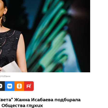
отобанк
Света" Жанна Исабаева подбирала
 Общества глухих