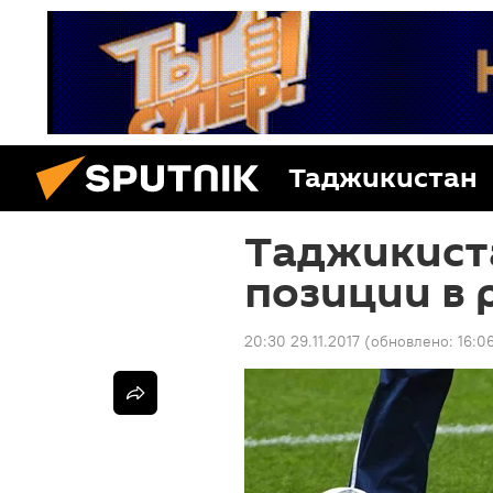
Таджикистан
Таджикист
позиции в
20:30 29.11.2017
(обновлено:
16:0