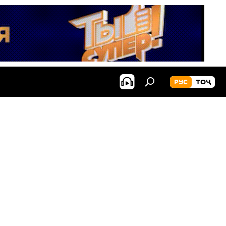
РУС
ТОҶ