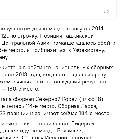
езультатом для команды с августа 2014
а 120-ю строчку. Позиция таджикской
в Центральной Азии: команде удалось обойти
-е место, и приблизиться к Узбекистану,
ану.
кистана в рейтинге национальных сборных
преле 2013 года, когда он поднялся сразу
 ежемесячных рейтингов худший результат
 — 180-е место.
тала сборная Северной Кореи (плюс 18),
ге теперь 114-е место. Сборная Лаоса,
22 позиции и занимает сейчас 184-е место.
а изменений не произошло. Лидером
, далее идут команды Бразилии,
Бельгии. Сборная Испании поднялась