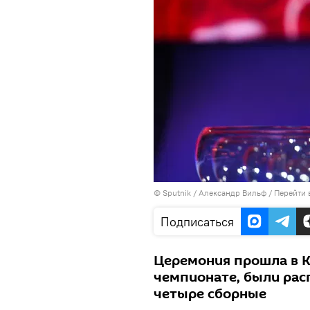
©
Sputnik
/ Александр Вильф
/
Перейти 
Подписаться
Церемония прошла в К
чемпионате, были рас
четыре сборные