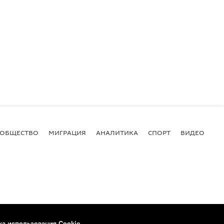
ОБЩЕСТВО
МИГРАЦИЯ
АНАЛИТИКА
СПОРТ
ВИДЕО
И
ка использования Cookie