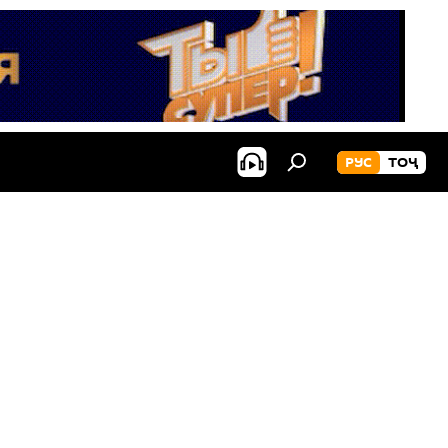
РУС
ТОҶ