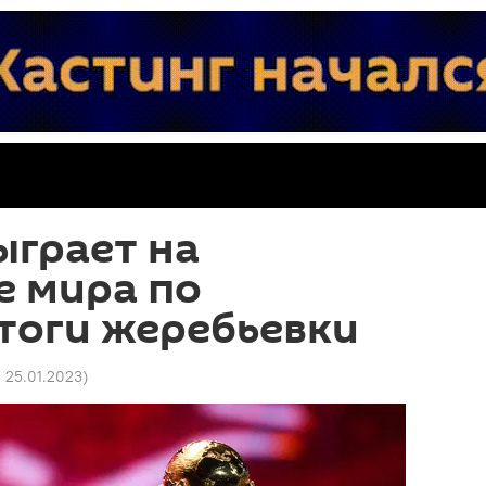
ыграет на
е мира по
тоги жеребьевки
5 25.01.2023
)