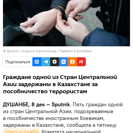
©
Sputnik
/ Кирилл Каллиников
/
Перейти в фотобанк
Подписаться
Граждане одной из Стран Центральной
Азии задержаны в Казахстане за
пособничество террористам
ДУШАНБЕ, 8 дек — Sputnik
. Пять граждан одной
из стран Центральной Азии, подозреваемые
в пособничестве иностранным боевикам,
задержаны в Казахстане, сообщила в пятницу
пресс-служба
Комитета национальной