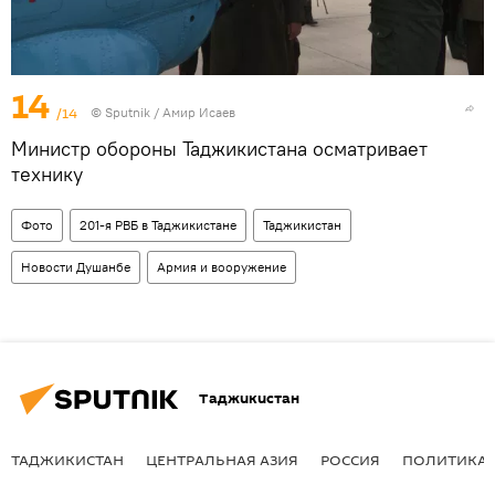
14
/14
© Sputnik / Амир Исаев
Министр обороны Таджикистана осматривает
технику
Фото
201-я РВБ в Таджикистане
Таджикистан
Новости Душанбе
Армия и вооружение
Таджикистан
ТАДЖИКИСТАН
ЦЕНТРАЛЬНАЯ АЗИЯ
РОССИЯ
ПОЛИТИКА