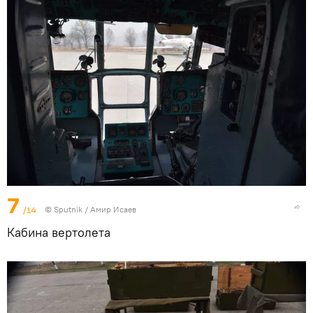
7
/14
© Sputnik / Амир Исаев
Кабина вертолета