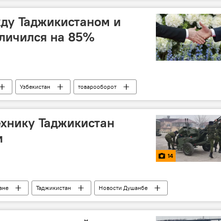
ду Таджикистаном и
личился на 85%
Узбекистан
товарооборот
хнику Таджикистан
и
14
ане
Таджикистан
Новости Душанбе