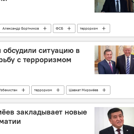
Александр Бортников
ФСБ
терроризм
 обсудили ситуацию в
рьбу с терроризмом
Узбекистан
терроризм
Шавкат Мирзиёев
ан
иёев закладывает новые
оматии