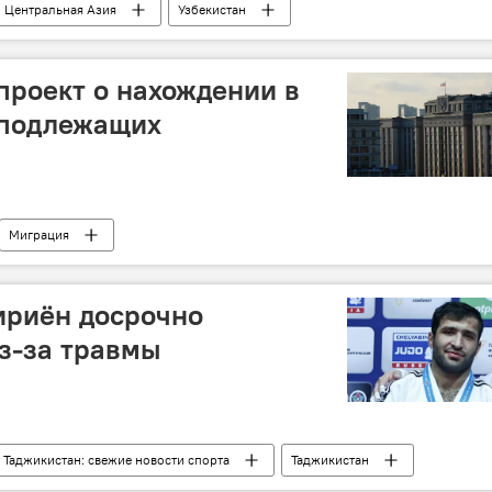
Центральная Азия
Узбекистан
зии в России
Узбекистан и Таджикистан: новости
проект о нахождении в
 подлежащих
Миграция
зии в России
Госдума РФ
закон
ириён досрочно
з-за травмы
Таджикистан: свежие новости спорта
Таджикистан