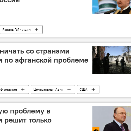
Равиль Гайнутдин
ничать со странами
и по афганской проблеме
фганистан
Центральная Азия
США
ую проблему в
 решит только