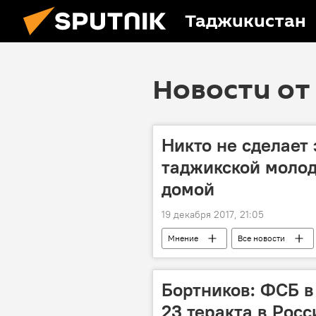
Таджикистан
Новости от 
Никто не сделает 
таджикской моло
домой
19 декабря 2017, 21:05
Мнение
Все новости
Миграция
Новости Душанбе
Бортников: ФСБ в
23 теракта в Росс