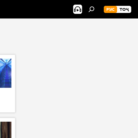
РУС
ТОҶ