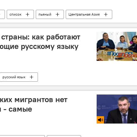
список
пьяный
Центральная Азия
страны: как работают
ющие русскому языку
русский язык
ских мигрантов нет
и - самые