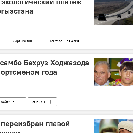
 экологический платеж
ргызстана
Кыргызстан
Центральная Азия
самбо Бехруз Ходжазода
портсменом года
рейтинг
чемпион
Таджикистан
 переизбран главой
оссии