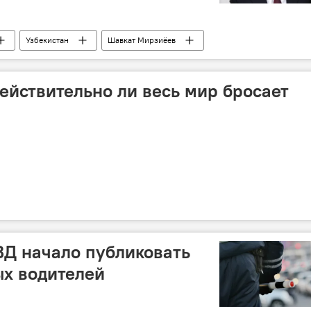
Узбекистан
Шавкат Мирзиёев
т
дипломатия
Центральная Азия
действительно ли весь мир бросает
ВД начало публиковать
ых водителей