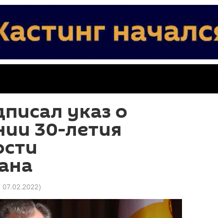
писал указ о
нии 30-летия
ости
ана
2 07.02.2022
)