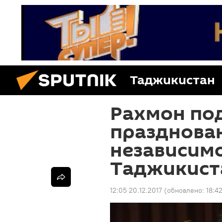
Таджикистан
Рахмон под
празднова
независим
Таджикист
12:05 20.12.2017
(обновлено:
18:4