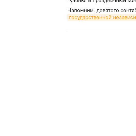
гулянья и праздничный кон
Напомним, девятого сентяб
государственной независ