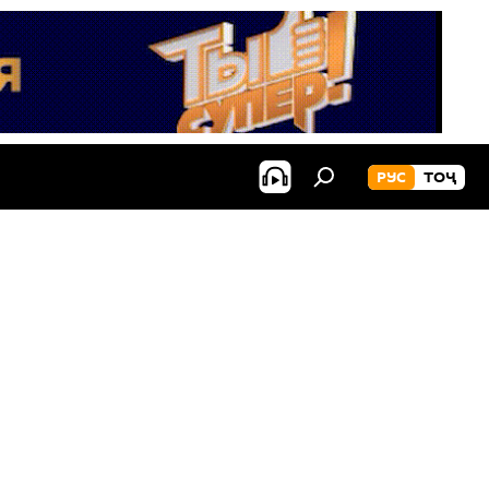
РУС
ТОҶ