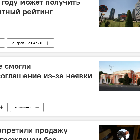
 году может получить
итный рейтинг
Центральная Азия
е смогли
оглашение из-за неявки
парламент
апретили продажу
 гражданам без