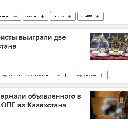
акеры
список
пароль
топ-100
исты выиграли две
стане
Таджикистан: свежие новости спорта
Таджикистан
держали объявленного в
 ОПГ из Казахстана