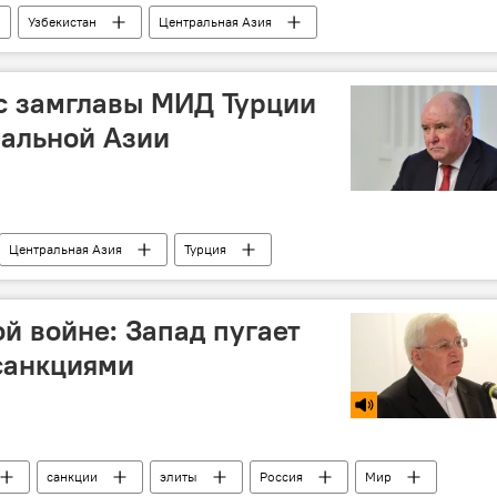
Узбекистан
Центральная Азия
с замглавы МИД Турции
ральной Азии
Центральная Азия
Турция
ой войне: Запад пугает
санкциями
санкции
элиты
Россия
Мир