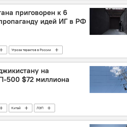
пективы
Центральная Азия
Россия
ана приговорен к 6
пропаганду идей ИГ в РФ
Угроза терактов в России
джикистану на
П-500 $72 миллиона
Китай
ЛЭП