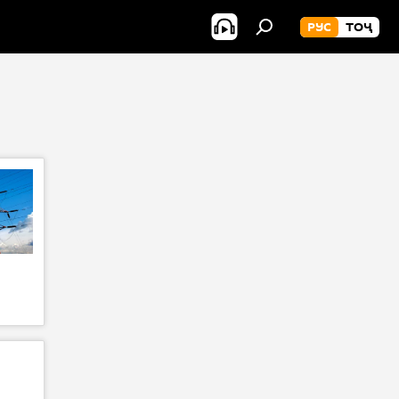
РУС
ТОҶ