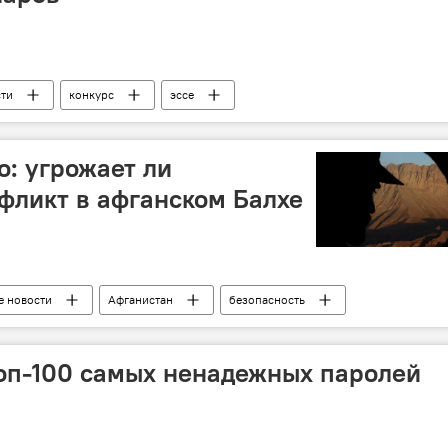
сти
конкурс
эссе
асти
Россия
Таджикистан
Миграция
о: угрожает ли
фликт в афганском Балхе
е новости
Афганистан
безопасность
жикистан: новости на границе
Таджикистан
Ташкент
топ-100 самых ненадежных паролей