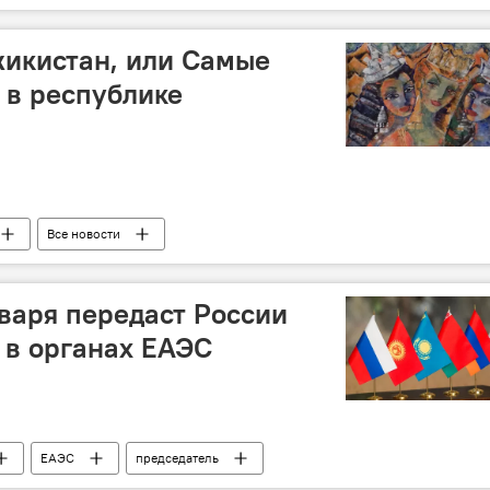
жикистан, или Самые
 в республике
Все новости
нваря передаст России
 в органах ЕАЭС
ЕАЭС
председатель