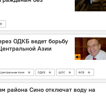
ерез ОДКБ ведет борьбу
Центральной Азии
Центральная Азия
ОДКБ
ШОС
ФСБ
езопасность
терроризм
Россия
м района Сино отключат воду на