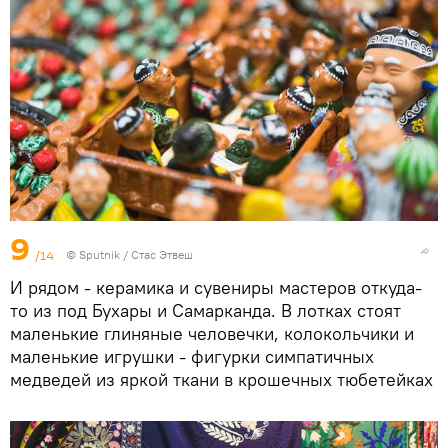
9
/14
©
Sputnik
/ Стас Этвеш
И рядом - керамика и сувениры мастеров откуда-
то из под Бухары и Самарканда. В лотках стоят
маленькие глиняные человечки, колокольчики и
маленькие игрушки - фигурки симпатичных
медведей из яркой ткани в крошечных тюбетейках