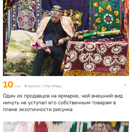
10
/14
©
Sputnik
/ Стас Этвеш
Один из продавцов на ярмарке, чей внешний вид
ничуть не уступал его собственным товарам в
плане экзотичности рисунка