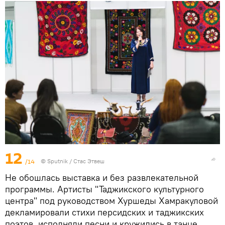
12
/14
©
Sputnik
/ Стас Этвеш
Не обошлась выставка и без развлекательной
программы. Артисты "Таджикского культурного
центра" под руководством Хуршеды Хамракуловой
декламировали стихи персидских и таджикских
поэтов, исполняли песни и кружились в танце