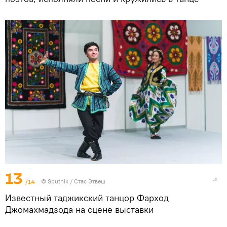
13
/14
©
Sputnik
/ Стас Этвеш
Известный таджикский танцор Фарход
Джомахмадзода на сцене выставки