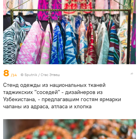
8
/14
©
Sputnik
/ Стас Этвеш
Стенд одежды из национальных тканей
таджикских "соседей" - дизайнеров из
Узбекистана, - предлагавшим гостям ярмарки
чапаны из адраса, атласа и хлопка