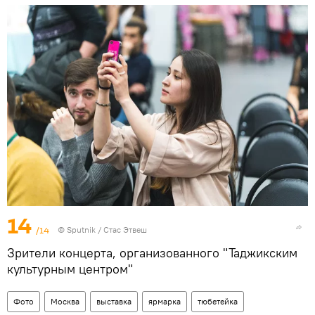
14
/14
©
Sputnik
/ Стас Этвеш
Зрители концерта, организованного "Таджикским
культурным центром"
Фото
Москва
выставка
ярмарка
тюбетейка