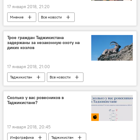
17 января 2018, 21:20
Мнение
Все новости
Таджикистан Style
ярмарка
ремесленники
тюбетейка
Трое граждан Таджикистана
задержаны за незаконную охоту на
Таджикистан
диких козлов
17 января 2018, 21:00
Таджикистан
Все новости
уголовное дело
МВД Таджикистана
Сколько у вас ровесников в
Таджикистане?
17 января 2018, 20:45
Инфографика
Таджикистан