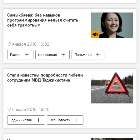
зарплата
Самыкбаева: без навыков
программирования нельзя считать
себя грамотным
17 января 2018, 16:32
Радио
профессия
Пальмира
Стали известны подробности гибели
сотрудника МВД Таджикистана
17 января 2018, 16:20
Таджикистан
Все новости
МВД Таджикистана
ДТП и аварии
смерть