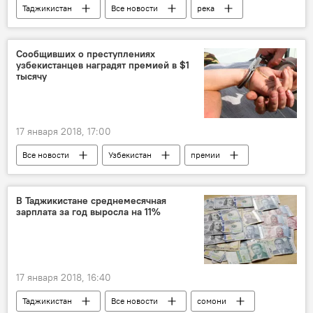
Таджикистан
Все новости
река
прохожие
Новости Душанбе
Сообщивших о преступлениях
узбекистанцев наградят премией в $1
тысячу
17 января 2018, 17:00
Все новости
Узбекистан
премии
Центральная Азия
Происшествия, ЧП, криминал
В Таджикистане среднемесячная
зарплата за год выросла на 11%
17 января 2018, 16:40
Таджикистан
Все новости
сомони