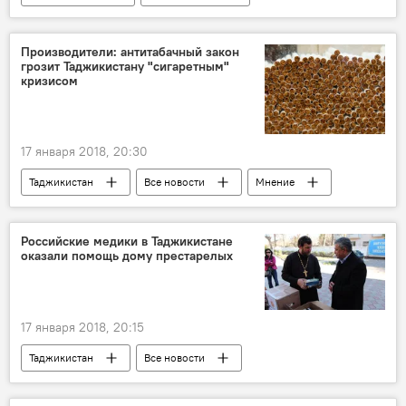
Производители: антитабачный закон
грозит Таджикистану "сигаретным"
кризисом
17 января 2018, 20:30
Таджикистан
Все новости
Мнение
закон
табак
бюджет
курение
Российские медики в Таджикистане
оказали помощь дому престарелых
17 января 2018, 20:15
Таджикистан
Все новости
201-я РВБ в Таджикистане