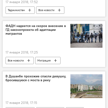
17 января 2018, 17:52
Таджикистан
Все новости
ФАДН надеется на скорое внесение в
ГД законопроекта об адаптации
мигрантов
17 января 2018, 17:25
Все новости
Миграция
Новости мигрантов из Центральной Азии в России
Россия
Госдума РФ
В Душанбе прохожие спасли девушку,
бросившуюся с моста в реку
17 января 2018, 17:15