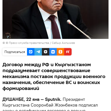
© © Пресс-служба правительства / Сабыр Аильчиев
Подписаться
Договор между РФ и Кыргызстаном
подразумевает совершенствование
механизма поставок продукции военного
назначения, обеспечение ВС и воинских
формирований
ДУШАНБЕ, 22 янв — Sputnik.
Президент
Кыргызстана Сооронбай Жээнбеков подписал
закон о ратификации договора о военно-