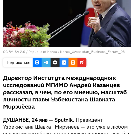
CC BY-SA 2.0
/
Republic of Korea
/
Korea_Uzbekistan_Business_Forum_08
Подписаться
Директор Института международных
исследований МГИМО Андрей Казанцев
рассказал, в чем, по его мнению, масштаб
личности главы Узбекистана Шавката
Мирзиёева
ДУШАНБЕ, 24 янв — Sputnik.
Президент
Узбекистана Шавкат Мирзиёев — это уже в любом
случае масштабная историческая личность, как бы