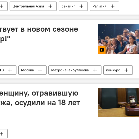
Центральная Азия
рейтинг
Религия
твует в новом сезоне
р!"
ТВ
Москва
Мехрона Гайбуллоева
конкурс
икистан
женщину, отравившую
жа, осудили на 18 лет