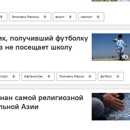
Эмомали Рахмон
визит
саммит
ик, получивший футболку
оз не посещает школу
порт
Афганистан
Лионель Месси
футбол
оворы
ЧМ-2018
ФИФА
нан самой религиозной
льной Азии