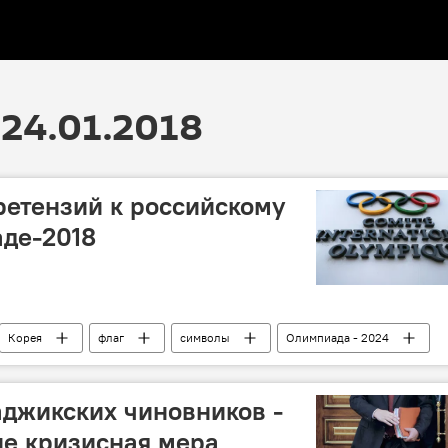
24.01.2018
ретензий к российскому
аде-2018
Корея
флаг
символы
Олимпиада - 2024
аджикских чиновников -
не кризисная мера