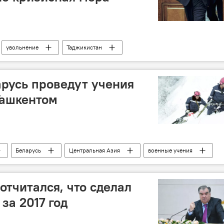
увольнение
Таджикистан
арусь проведут учения
Ташкентом
Беларусь
Центральная Азия
военные учения
отчитался, что сделал
за 2017 год