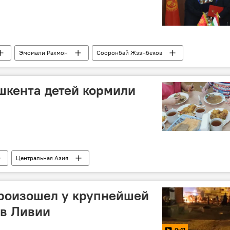
Эмомали Рахмон
Сооронбай Жээнбеков
Таджикистан
ашкента детей кормили
Центральная Азия
произошел у крупнейшей
 в Ливии
0:41