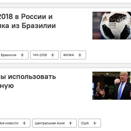
018 в России и
ика из Бразилии
Бразилия
ЧМ-2018
ФИФА
ы использовать
мную
Все новости
Центральная Азия
США