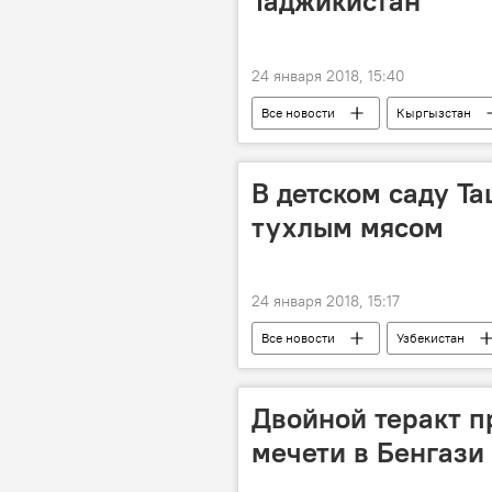
Таджикистан
24 января 2018, 15:40
Все новости
Кыргызстан
визит
Центральная Азия
В детском саду Т
тухлым мясом
24 января 2018, 15:17
Все новости
Узбекистан
Двойной теракт 
мечети в Бенгази