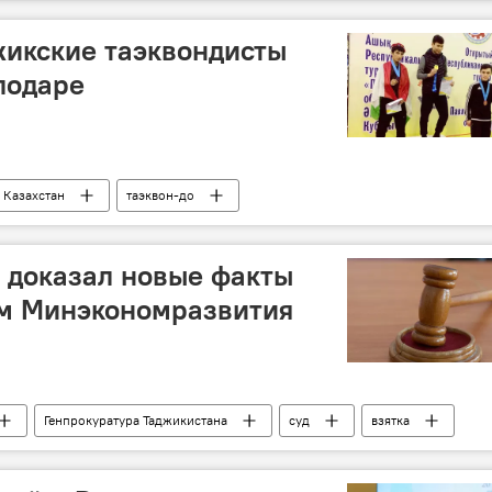
жикские таэквондисты
лодаре
Казахстан
таэквон-до
Таджикистан
 доказал новые факты
ом Минэкономразвития
Генпрокуратура Таджикистана
суд
взятка