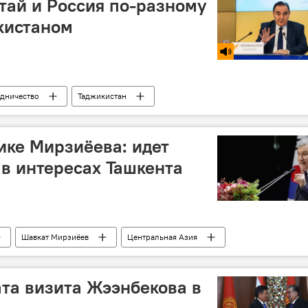
тай и Россия по-разному
кистаном
удничество
Таджикистан
ике Мирзиёева: идет
 в интересах Ташкента
Шавкат Мирзиёев
Центральная Азия
ата визита Жээнбекова в