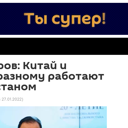
ов: Китай и
-разному работают
станом
4 27.01.2022
)