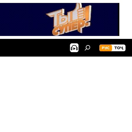
РУС
ТОҶ