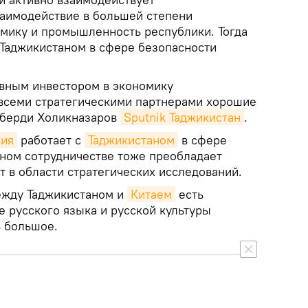
заимодействие в большей степени
омику и промышленность республики. Тогда
 Таджикистаном в сфере безопасности
авным инвестором в экономику
о всеми стратегическими партнерами хорошие
оберди Холикназаров
Sputnik Таджикистан
.
сия
работает с
Таджикистаном
в сфере
рном сотрудничестве тоже преобладает
т в области стратегических исследований.
ежду Таджикистаном и
Китаем
есть
е русского языка и русской культуры
ь большое.