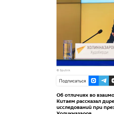
© Sputnik
Подписаться
Об отличиях во взаим
Китаем рассказал дир
исследований при пр
Холикназаров