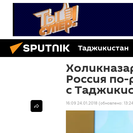
Таджикистан
Холикназар
Россия по
с Таджики
16:09 24.01.2018
(обновлено:
13:2