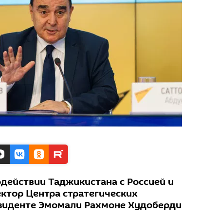
одействии Таджикистана с Россией и
ектор Центра стратегических
езиденте Эмомали Рахмоне Худоберди