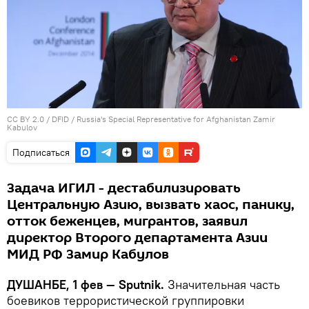
CC BY 2.0
/
DFID
/
Russia's Special Representative for Afghanistan Zamir
Kabulov
Подписаться
Задача ИГИЛ - дестабилизировать
Центральную Азию, вызвать хаос, панику,
отток беженцев, мигрантов, заявил
директор Второго департамента Азии
МИД РФ Замир Кабулов
ДУШАНБЕ, 1 фев — Sputnik.
Значительная часть
боевиков террористической группировки