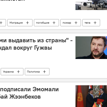
Миграция
погибшие
пожар
тела
зии в России
и выдавить из страны" -
ндал вокруг Гужвы
Украина
Политика
 подписали Эмомали
бай Жээнбеков