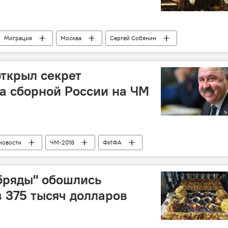
Миграция
Москва
Сергей Собянин
рантов из Центральной Азии в России
патент
открыл секрет
а сборной России на ЧМ
новости
ЧМ-2018
ФИФА
бряды" обошлись
 375 тысяч долларов