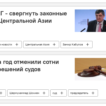
Г - свергнуть законные
 Центральной Азии
е новости
Центральная Азия
Замир Кабулов
а год отменили сотни
решений судов
Шермухаммад Шохиен
суд
председатель