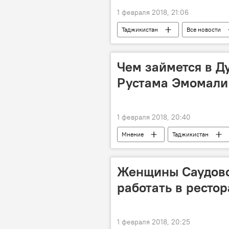
1 февраля 2018, 21:06
Таджикистан
Все новости
Сооронбай Жээнбеков
визи
Чем займется в Д
Рустама Эмомали
1 февраля 2018, 20:40
Мнение
Таджикистан
Мэр Душанбе и председатель парлам
Женщины Саудовс
работать в ресто
1 февраля 2018, 20:25