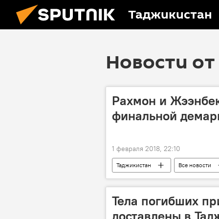
Таджикистан
Новости от 
Рахмон и Жээнбек
финальной демар
1 февраля 2018, 22:10
Таджикистан
Все новости
Сооронбай Жээнбеков
Тадж
Центральная Азия
граница
Тела погибших пр
доставлены в Тад