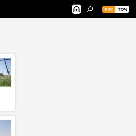
РУС
ТОҶ