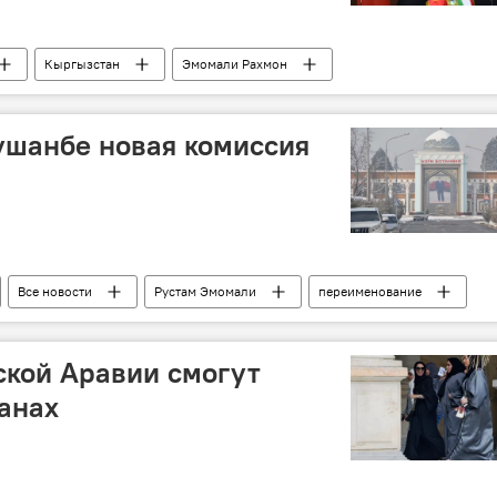
Кыргызстан
Эмомали Рахмон
т
Центральная Азия
CASA-1000
граница
ушанбе новая комиссия
Все новости
Рустам Эмомали
переименование
ента Рустам Эмомали
Новости Душанбе
кой Аравии смогут
ранах