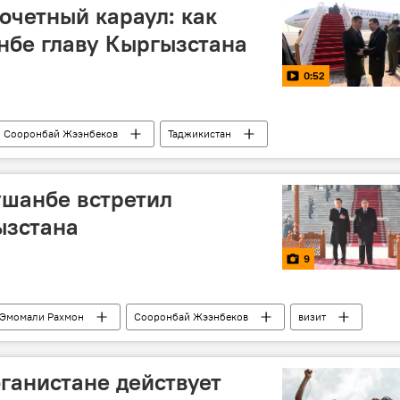
очетный караул: как
нбе главу Кыргызстана
0:52
Сооронбай Жээнбеков
Таджикистан
ушанбе встретил
ызстана
9
Эмомали Рахмон
Сооронбай Жээнбеков
визит
нбе
ганистане действует