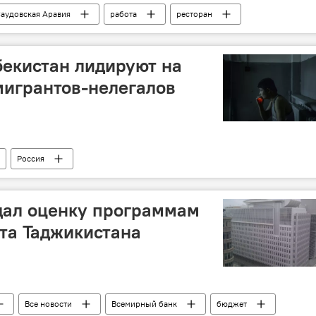
аудовская Аравия
работа
ресторан
бекистан лидируют на
мигрантов-нелегалов
Россия
зии в России
дал оценку программам
та Таджикистана
Все новости
Всемирный банк
бюджет