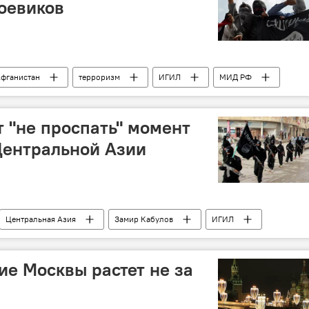
боевиков
фганистан
терроризм
ИГИЛ
МИД РФ
 "не проспать" момент
Центральной Азии
Центральная Азия
Замир Кабулов
ИГИЛ
ие Москвы растет не за