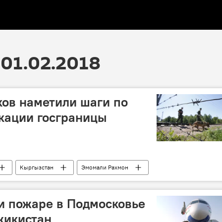
01.02.2018
ов наметили шаги по
кации госграницы
Кыргызстан
Эмомали Рахмон
икско-кыргызская граница: последние новости
и пожаре в Подмосковье
жикистан