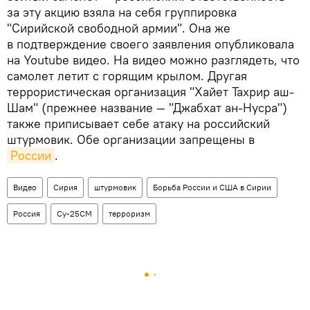
за эту акцию взяла на себя группировка
"Сирийской свободной армии". Она же
в подтверждение своего заявления опубликовала
на Youtube видео. На видео можно разглядеть, что
самолет летит с горящим крылом. Другая
террористическая организация "Хайет Тахрир аш-
Шам" (прежнее название — "Джабхат ан-Нусра")
также приписывает себе атаку на российский
штурмовик. Обе организации запрещены в
России
.
Видео
Сирия
штурмовик
Борьба России и США в Сирии
Россия
Су-25СМ
терроризм