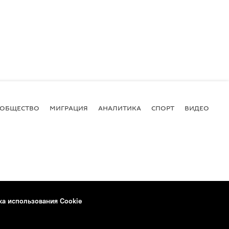
ОБЩЕСТВО
МИГРАЦИЯ
АНАЛИТИКА
СПОРТ
ВИДЕО
И
ка использования Cookie