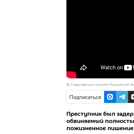
©
Следственный комитет Российской Ф
Подписаться
Преступник был задер
обвиняемый полностью
пожизненное лишение