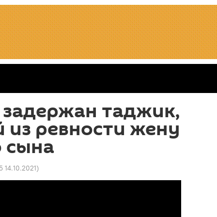
 задержан таджик,
 из ревности жену
о сына
5 14.10.2021
)