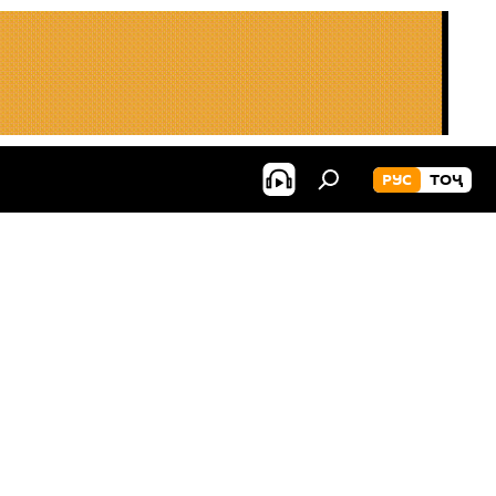
РУС
ТОҶ