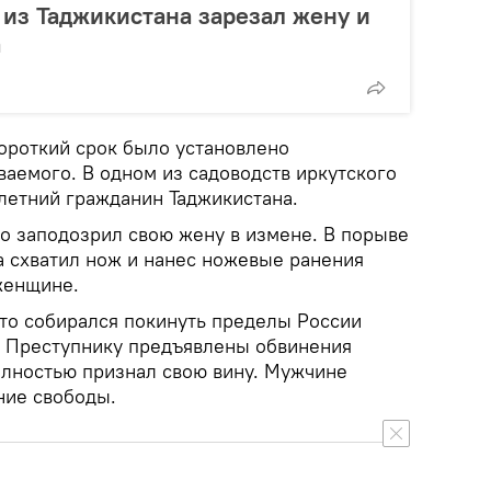
 из Таджикистана зарезал жену и
а
короткий срок было установлено
аемого. В одном из садоводств иркутского
летний гражданин Таджикистана.
то заподозрил свою жену в измене. В порыве
 схватил нож и нанес ножевые ранения
женщине.
то собирался покинуть пределы России
н. Преступнику предъявлены обвинения
олностью признал свою вину. Мужчине
ние свободы.