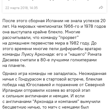
22 марта 2018, 14:35
После этого сборная Испании не знала успехов 20
лет. На мировых чемпионатах 1966-го и 1978 годов
она выступала крайне блекло. Многие
рассчитывали, что команду "прорвет"
на домашнем первенстве мира в 1982 году. До
этого времени многие пели дифирамбы вратарю
команды Луису Арконаде: его и "нашего" Рината
Дасаева считали в 80-е лучшими голкиперами
на планете.
Однако игра команды не заладилась. Неожиданная
ничья с Гондурасом в стартовой встрече, блеклая
победа над Югославией и поражение от Северной
Ирландии отправили хозяев во второй этап
к сильным англичанам и немцам. И если
с англичанами "Арконада и компания" вымучили
бесцветную ничью, то матч с немцами был