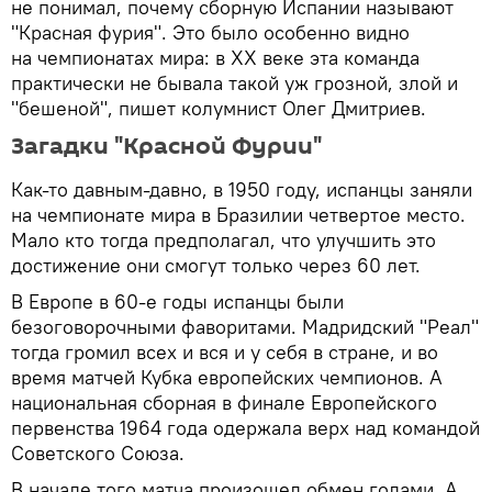
не понимал, почему сборную Испании называют
"Красная фурия". Это было особенно видно
на чемпионатах мира: в ХХ веке эта команда
практически не бывала такой уж грозной, злой и
"бешеной", пишет колумнист Олег Дмитриев.
Загадки "Красной Фурии"
Как-то давным-давно, в 1950 году, испанцы заняли
на чемпионате мира в Бразилии четвертое место.
Мало кто тогда предполагал, что улучшить это
достижение они смогут только через 60 лет.
В Европе в 60-е годы испанцы были
безоговорочными фаворитами. Мадридский "Реал"
тогда громил всех и вся и у себя в стране, и во
время матчей Кубка европейских чемпионов. А
национальная сборная в финале Европейского
первенства 1964 года одержала верх над командой
Советского Союза.
В начале того матча произошел обмен голами. А