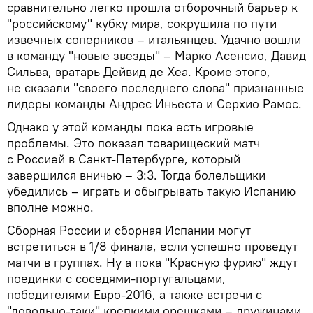
сравнительно легко прошла отборочный барьер к
"российскому" кубку мира, сокрушила по пути
извечных соперников – итальянцев. Удачно вошли
в команду "новые звезды" – Марко Асенсио, Давид
Сильва, вратарь Дейвид де Хеа. Кроме этого,
не сказали "своего последнего слова" признанные
лидеры команды Андрес Иньеста и Серхио Рамос.
Однако у этой команды пока есть игровые
проблемы. Это показал товарищеский матч
с Россией в Санкт-Петербурге, который
завершился вничью – 3:3. Тогда болельщики
убедились – играть и обыгрывать такую Испанию
вполне можно.
Сборная России и сборная Испании могут
встретиться в 1/8 финала, если успешно проведут
матчи в группах. Ну а пока "Красную фурию" ждут
поединки с соседями-португальцами,
победителями Евро-2016, а также встречи с
"довольно-таки" крепкими орешками – дружинами