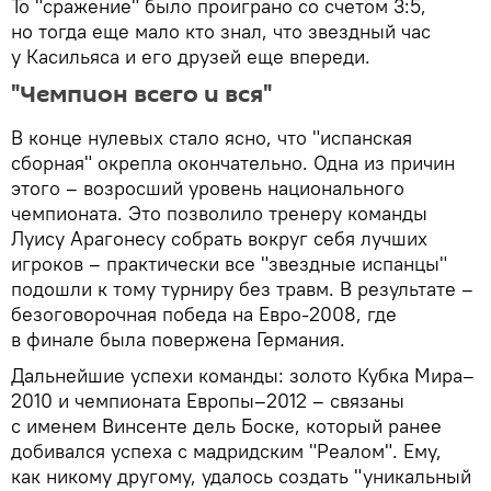
То "сражение" было проиграно со счетом 3:5,
но тогда еще мало кто знал, что звездный час
у Касильяса и его друзей еще впереди.
"Чемпион всего и вся"
В конце нулевых стало ясно, что "испанская
сборная" окрепла окончательно. Одна из причин
этого – возросший уровень национального
чемпионата. Это позволило тренеру команды
Луису Арагонесу собрать вокруг себя лучших
игроков – практически все "звездные испанцы"
подошли к тому турниру без травм. В результате –
безоговорочная победа на Евро-2008, где
в финале была повержена Германия.
Дальнейшие успехи команды: золото Кубка Мира–
2010 и чемпионата Европы–2012 – связаны
с именем Винсенте дель Боске, который ранее
добивался успеха с мадридским "Реалом". Ему,
как никому другому, удалось создать "уникальный