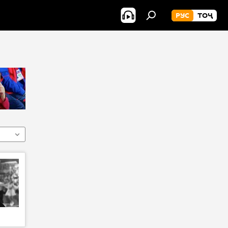
РУС
ТОҶ