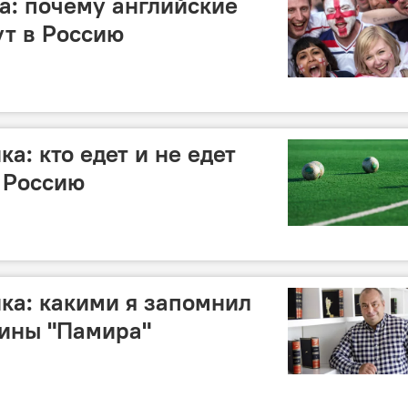
а: почему английские
т в Россию
а: кто едет и не едет
в Россию
ка: какими я запомнил
ины "Памира"