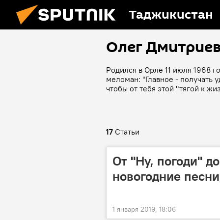
Таджикистан
Олег Дмитрие
Родился в Орле 11 июля 1968 г
меломан: "Главное - получать у
чтобы от тебя этой "тягой к ж
17
Статьи
От "Ну, погоди" д
новогодние песни
1 января 2019, 18:06