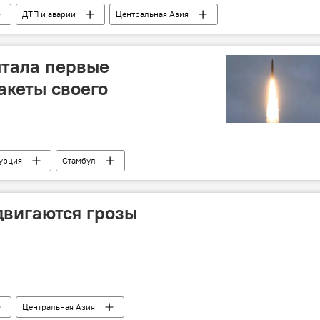
ДТП и аварии
Центральная Азия
ытала первые
акеты своего
урция
Стамбул
двигаются грозы
Центральная Азия