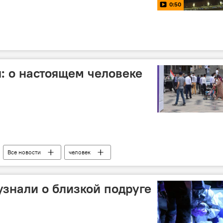
0:50
я: о настоящем человеке
Все новости
человек
знали о близкой подруге