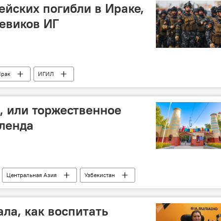
ейских погибли в Ираке,
оевиков ИГ
рак
ИГИЛ
, или торжественное
ленда
Центральная Азия
Узбекистан
ла, как воспитать