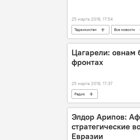
25 марта 2018, 17:54
Таджикистан
Все новости
Цагарели: овнам б
фронтах
25 марта 2018, 17:37
Радио
Элдор Арипов: Аф
стратегические в
Евразии