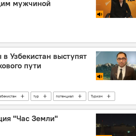
щим мужчиной
 в Узбекистан выступят
ового пути
збекистан
тур
потенциал
Туризм
ция "Час Земли"