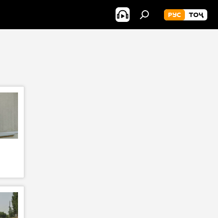
РУС
ТОҶ