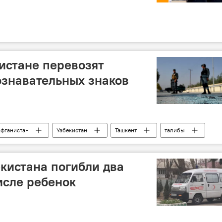
истане перевозят
ознавательных знаков
фганистан
Узбекистан
Ташкент
талибы
екистана погибли два
исле ребенок