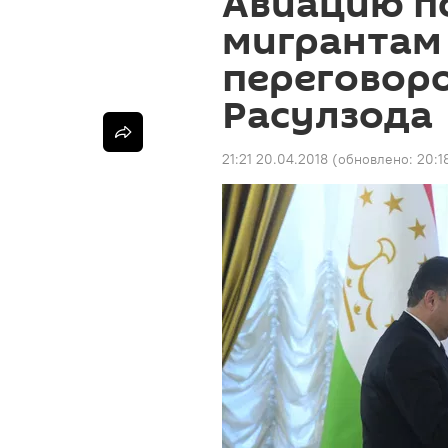
Авиацию п
мигрантам
переговор
Расулзода
21:21 20.04.2018
(обновлено:
20:1