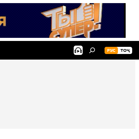
РУС
ТОҶ