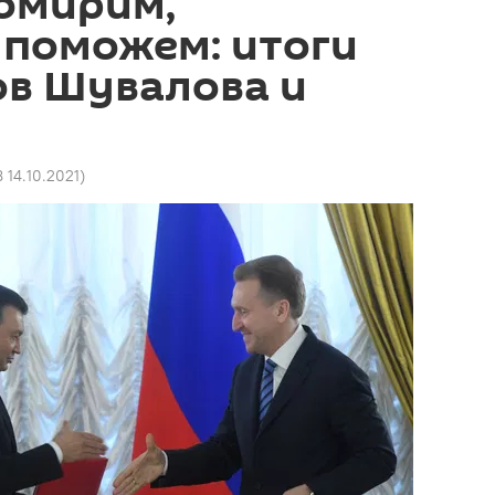
омирим,
 поможем: итоги
ов Шувалова и
8 14.10.2021
)