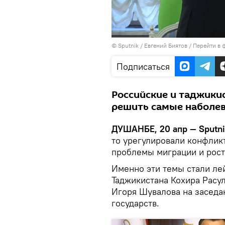
©
Sputnik
/ Евгений Биятов
/
Перейти в 
Подписаться
Российские и таджикис
решить самые наболев
ДУШАНБЕ, 20 апр — Sputnik
то урегулировали конфлик
проблемы миграции и рост
Именно эти темы стали ле
Таджикистана Кохира Расу
Игоря Шувалова на заседа
государств.