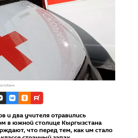
фотобанк
в и два учителя отравились
ом в южной столице Кыргызстана
рждают, что перед тем, как им стало
 классе странный запах