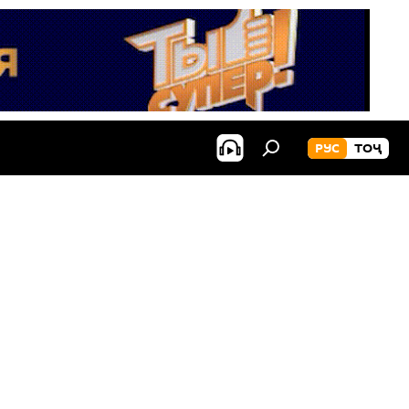
РУС
ТОҶ