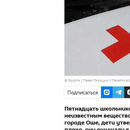
©
Sputnik
/ Павел Лисицын
/
Перейти в 
Подписаться
Пятнадцать школьнико
неизвестным веществ
городе Оше, дети утве
плохо, они ощущали в