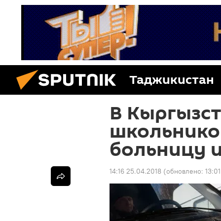
Таджикистан
В Кыргызст
школьнико
больницу и
14:16 25.04.2018
(обновлено:
13:0