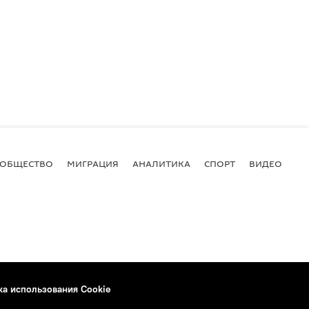
ОБЩЕСТВО
МИГРАЦИЯ
АНАЛИТИКА
СПОРТ
ВИДЕО
И
ка использования Cookie