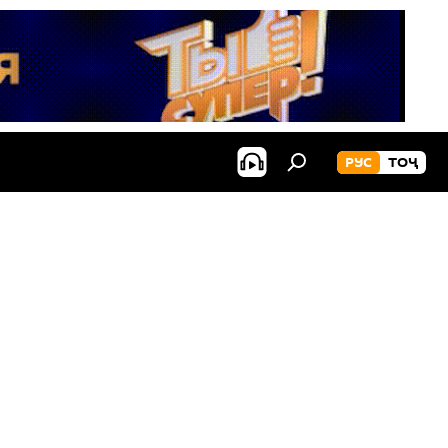
РУС
ТОҶ