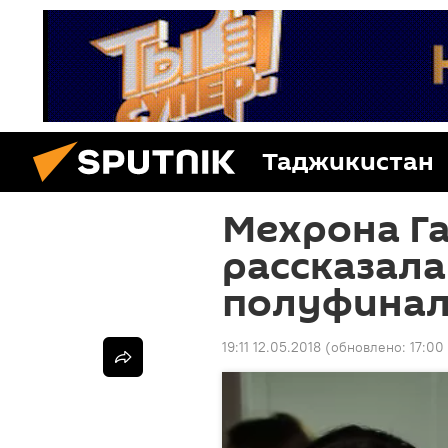
Таджикистан
Мехрона Г
рассказала
полуфинало
19:11 12.05.2018
(обновлено:
17:00