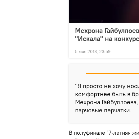
Мехрона Гайбуллое
"Искала" на конкур
5 мая 2018, 23:59
"Я просто не хочу нос
комфортнее быть в бр
Мехрона Гайбуллоева,
парчовые перчатки.
В полуфинале 17-летняя ж