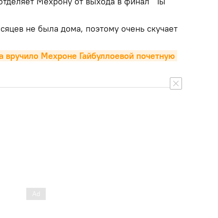
отделяет Мехрону от выхода в финал "Ты
сяцев не была дома, поэтому очень скучает
 вручило Мехроне Гайбуллоевой почетную 