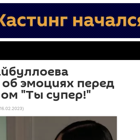
айбуллоева
 об эмоциях перед
м "Ты супер!"
 16.02.2023
)