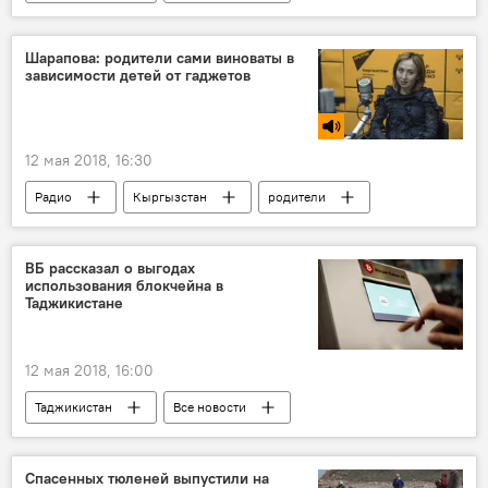
Эмомали Рахмон
Иди Курбон
праздник
цены
Шарапова: родители сами виноваты в
зависимости детей от гаджетов
Хадж - 2026: паломничество в Мекку
Священный месяц Рамадан - 2026
12 мая 2018, 16:30
Радио
Кыргызстан
родители
интернет
ВБ рассказал о выгодах
использования блокчейна в
Таджикистане
12 мая 2018, 16:00
Таджикистан
Все новости
Центральная Азия
Всемирный банк
криптовалюта
Спасенных тюленей выпустили на