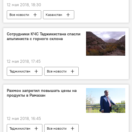
12 мая 2018, 18:30
Все новости
Казахстан
ДТП и аварии
пьяный
Центральная Азия
Сотрудники КЧС Таджикистана спасли
альпиниста с горного склона
12 мая 2018, 17:45
Таджикистан
Все новости
Прогноз погоды в Таджикистане
Новости Куляба и Хатлонской области
Рахмон запретил повышать цены на
продукты в Рамазан
КЧС Таджикистана
альпинизм
12 мая 2018, 16:45
Таджикистан
Все новости