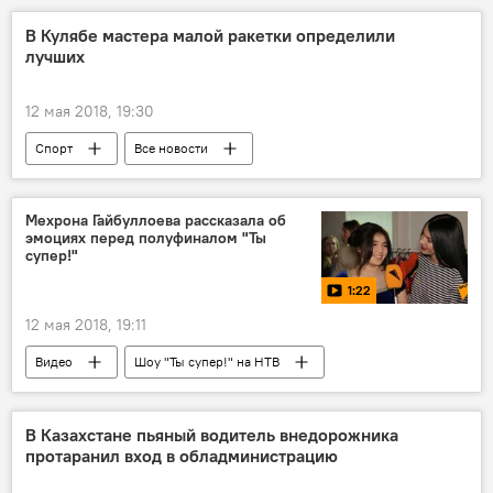
конкурс
Россия
Таджикистан
В Кулябе мастера малой ракетки определили
лучших
Новости Душанбе
12 мая 2018, 19:30
Спорт
Все новости
Таджикистан: свежие новости спорта
ракета
Новости Куляба и Хатлонской области
Мехрона Гайбуллоева рассказала об
эмоциях перед полуфиналом "Ты
Таджикистан
супер!"
1:22
12 мая 2018, 19:11
Видео
Шоу "Ты супер!" на НТВ
Мехрона Гайбуллоева
"Ты супер!"
полуфинал
Таджикистан
В Казахстане пьяный водитель внедорожника
протаранил вход в обладминистрацию