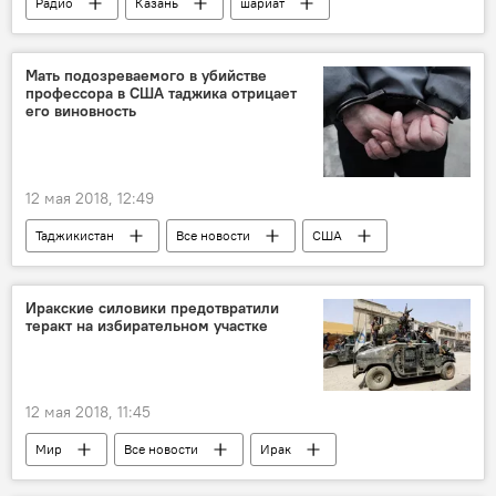
Радио
Казань
шариат
бизнес
предприниматели
мусульманство
Мать подозреваемого в убийстве
профессора в США таджика отрицает
его виновность
12 мая 2018, 12:49
Таджикистан
Все новости
США
МВД Таджикистана
убийство
профессор
Иракские силовики предотвратили
теракт на избирательном участке
12 мая 2018, 11:45
Мир
Все новости
Ирак
выборы
теракт