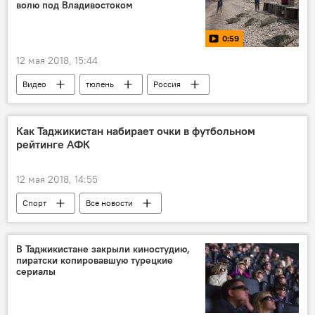
волю под Владивостоком
0:59
12 мая 2018, 15:44
Видео
тюлень
Россия
Как Таджикистан набирает очки в футбольном
рейтинге АФК
12 мая 2018, 14:55
Спорт
Все новости
Таджикистан: свежие новости спорта
ФК "Истиклол"
рейтинг
В Таджикистане закрыли киностудию,
пиратски копировавшую турецкие
Таджикистан
сериалы