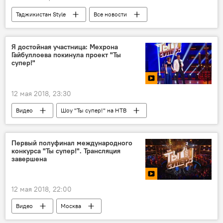
Таджикистан Style
Все новости
Культура
Шоу "Ты супер!" на НТВ
Мехрона Гайбуллоева
прямой эфир
Я достойная участница: Мехрона
Гайбуллоева покинула проект "Ты
спор
"Ты супер!"
супер!"
12 мая 2018, 23:30
Видео
Шоу "Ты супер!" на НТВ
Истории успешных таджиков
Мехрона Гайбуллоева
Ты супер
Первый полуфинал международного
конкурса "Ты супер!". Трансляция
песни
Таджикистан
завершена
12 мая 2018, 22:00
Видео
Москва
Мехрона Гайбуллоева
Ты супер