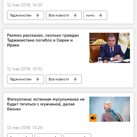
12 мая 2018, 14:25
Таджикистан
Все новости
кино
Рахмон рассказал, сколько граждан
Таджикистана погибло в Сирии и
Ираке
12 мая 2018, 13:52
Таджикистан
Все новости
Эмомали Рахмон
терроризм
ИГИЛ
Фаткуллина: истинная мусульманка не
будет тягаться с мужчиной, делая
бизнес
12 мая 2018, 13:29