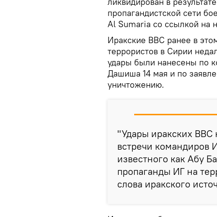
ликвидирован в результате
пропагандистской сети бое
Al Sumaria со ссылкой на 
Иракские ВВС ранее в этом
террористов в Сирии недал
удары были нанесены по к
Дашиша 14 мая и по заявл
уничтожению.
"Удары иракских ВВС 
встречи командиров И
известного как Абу Б
пропаганды ИГ на тер
слова иракского исто