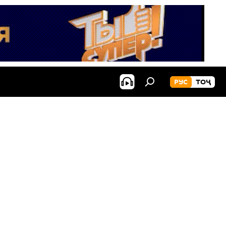
РУС
ТОҶ