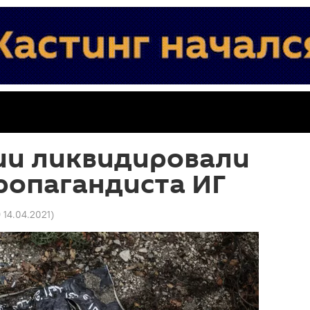
ии ликвидировали
ропагандиста ИГ
9 14.04.2021
)