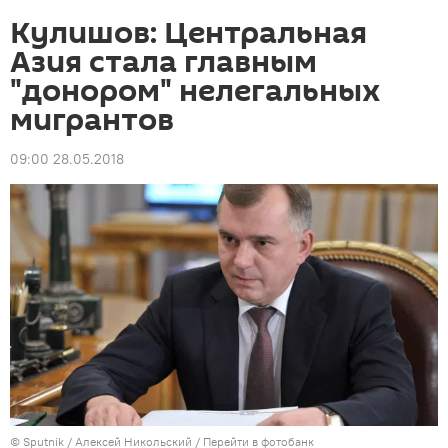
Кулишов: Центральная
Азия стала главным
"донором" нелегальных
мигрантов
09:00 28.05.2018
©
Sputnik
/ Алексей Никольский
/
Перейти в фотобанк