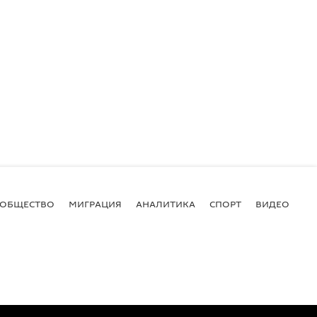
ОБЩЕСТВО
МИГРАЦИЯ
АНАЛИТИКА
СПОРТ
ВИДЕО
И