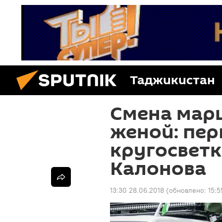
Таджикистан
Смена марш
женой: пер
кругосветк
Калонова
13:30 28.06.2018
(обновлено:
15:5