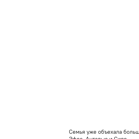
Семья уже объехала больш
Эфес, Анталью и Сиде.