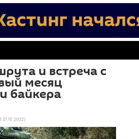
рута и встреча с
вый месяц
и байкера
5 21.10.2022
)