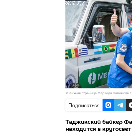
© личная страница Фархода Калонова в
Подписаться
Таджикский байкер Фа
находится в кругосвет