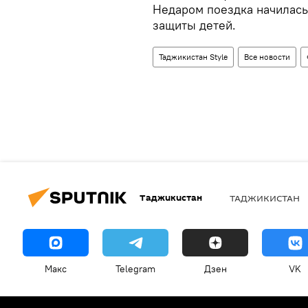
Недаром поездка начилась
защиты детей.
Таджикистан Style
Все новости
Таджикистан
ТАДЖИКИСТАН
Макс
Telegram
Дзен
VK