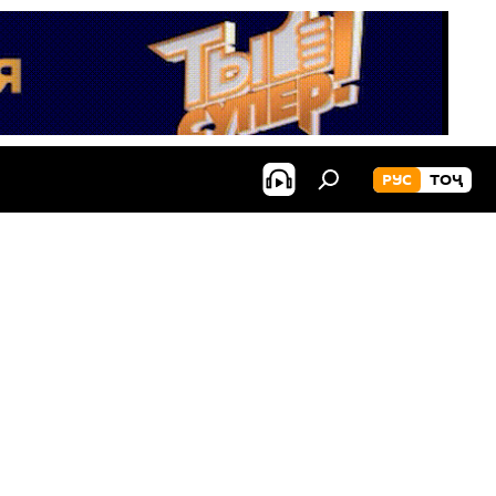
РУС
ТОҶ