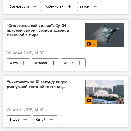
Все новости
Узбекистан
закон
штраф
Центральная Азия
"Смертоносный утенок": Су-34
признан самой грозной ударной
машиной в мире
12
28 июня 2018, 14:30
Фото
самолет
СУ-34
Россия
Уничтожить за 10 секунд: видео
рухнувшей элитной гостиницы
28 июня 2018, 14:30
Видео
Китай