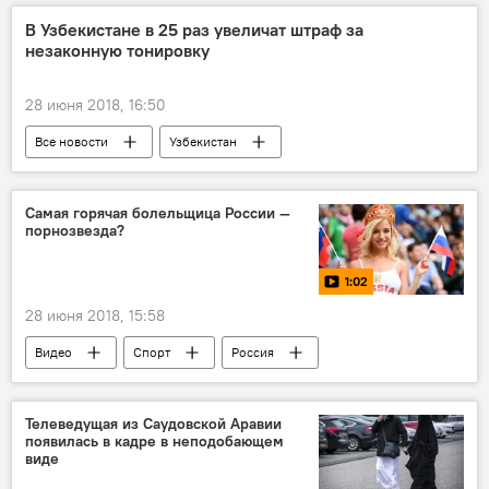
Россия
переговоры
В Узбекистане в 25 раз увеличат штраф за
незаконную тонировку
28 июня 2018, 16:50
Все новости
Узбекистан
тонировка
Центральная Азия
Самая горячая болельщица России —
порнозвезда?
1:02
28 июня 2018, 15:58
Видео
Спорт
Россия
ФИФА
ЧМ-2018
Телеведущая из Саудовской Аравии
появилась в кадре в неподобающем
виде