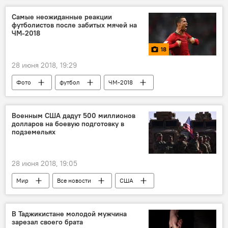
Самые неожиданные реакции
футболистов после забитых мячей на
ЧМ-2018
18
28 июня 2018, 19:29
Фото
футбол
ЧМ-2018
ФИФА
Спорт
Военным США дадут 500 миллионов
долларов на боевую подготовку в
подземельях
28 июня 2018, 19:05
Мир
Все новости
США
Армия и вооружение
В Таджикистане молодой мужчина
зарезал своего брата