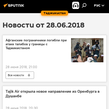
РУС
Таджикистан
Новости от 28.06.2018
Афганские пограничники погибли при
атаке талибов у границы с
Таджикистаном
28 июня 2018, 21:00
Все новости
Афганистан и Таджикистан: новости на границе
Афганистан
Тахар
Тajik Air открыла новое направление из Оренбурга в
Душанбе
Центральная Азия
Таджикистан
талибы
безопасность
28 июня 2018, 20:30