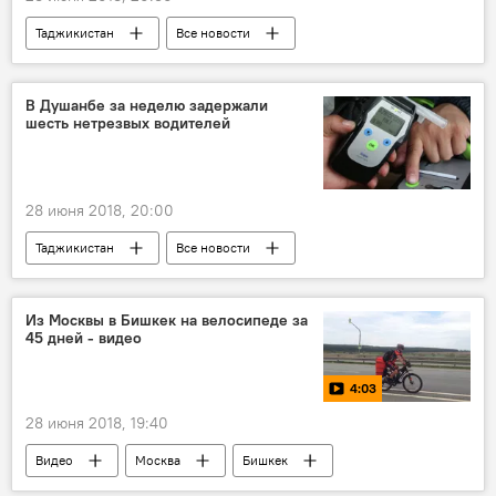
Таджикистан
Все новости
аэропорт
Новости Душанбе
"Таджик Эйр"
Транспорт
В Душанбе за неделю задержали
шесть нетрезвых водителей
28 июня 2018, 20:00
Таджикистан
Все новости
МВД Таджикистана
штраф
Новости Душанбе
Транспорт
Из Москвы в Бишкек на велосипеде за
45 дней - видео
4:03
28 июня 2018, 19:40
Видео
Москва
Бишкек
путешествие
животные