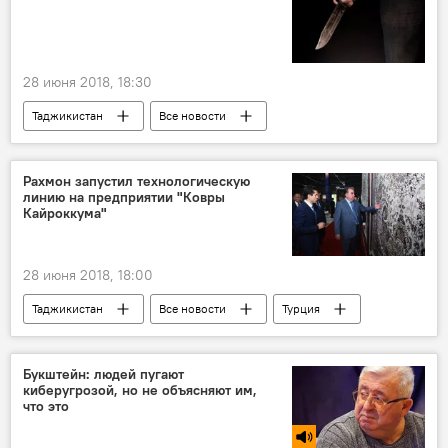
28 июня 2018, 18:30
Таджикистан
Все новости
Происшествия, ЧП, криминал
МВД Таджикистана
убийство
Рахмон запустил технологическую
линию на предприятии "Ковры
Кайроккума"
28 июня 2018, 18:00
Таджикистан
Все новости
Турция
Эмомали Рахмон
производство
текстиль
Букштейн: людей пугают
киберугрозой, но не объясняют им,
что это