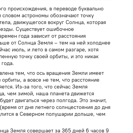
ого происхождения, в переводе буквально
м словом астрономы обозначают точку
тела, движущегося вокруг Солнца, которая
звезды. Существует ошибочное
времен года зависит от расстояния
льше от Солнца Земля – тем на ней холоднее
йчас июль, и лето в самом разгаре, хотя
енную точку своей орбиты, и это никак
 года.
влена тем, что ось вращения Земли имеет
 орбиты, а вовсе не тем, что расстояние
ется. Из-за того, что сейчас Земля
ца, чем зимой, наша планета движется
будет двигаться через полгода. Это значит,
(время от дня летнего солнцестояния до дня
длится в Северном полушарии дольше, чем
нца Земля совершает за 365 дней 6 часов 9