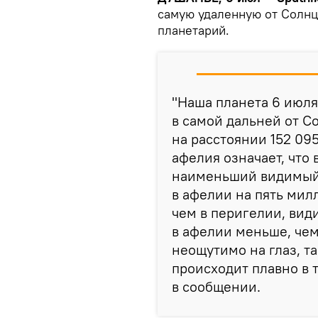
самую удаленную от Солнц
планетарий.
"Наша планета 6 июля 
в самой дальней от С
на расстоянии 152 09
афелия означает, что 
наименьший видимый д
в афелии на пять мил
чем в перигелии, вид
в афелии меньше, чем
неощутимо на глаз, т
происходит плавно в 
в сообщении.