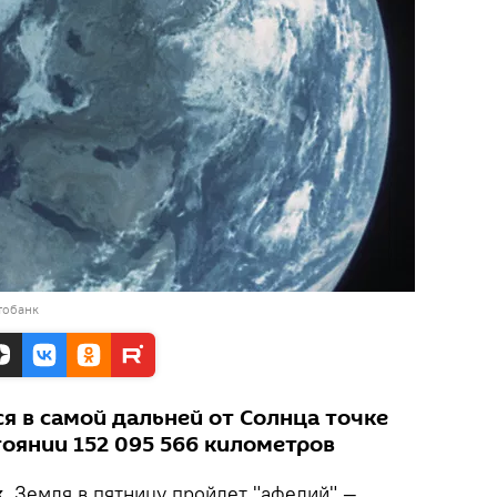
тобанк
я в самой дальней от Солнца точке
тоянии 152 095 566 километров
k.
Земля в пятницу пройдет "афелий" —