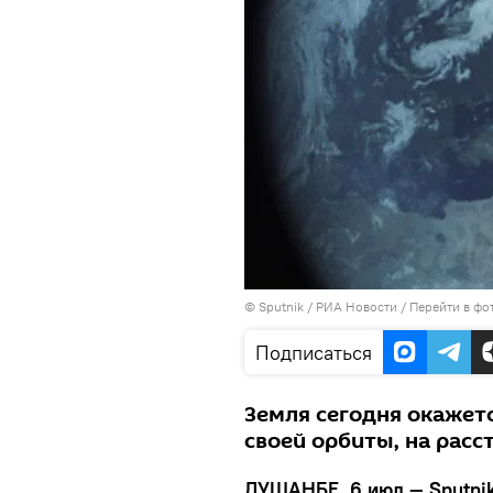
©
Sputnik
/ РИА Новости
/
Перейти в фо
Подписаться
Земля сегодня окажетс
своей орбиты, на расс
ДУШАНБЕ, 6 июл — Sputni