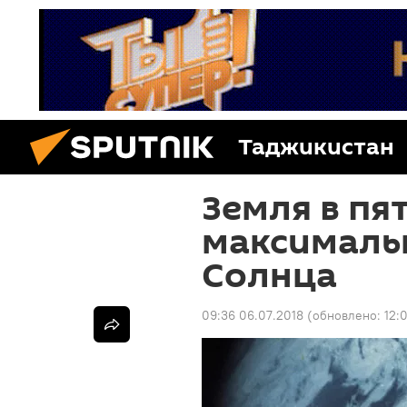
Таджикистан
Земля в пя
максималь
Солнца
09:36 06.07.2018
(обновлено:
12: