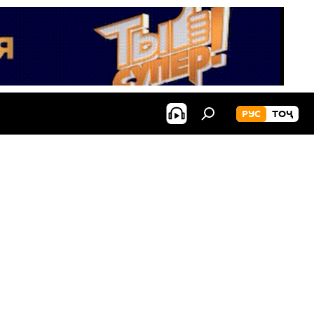
РУС
ТОҶ