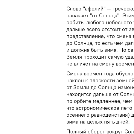
Слово "афелий" — греческ
означает "от Солнца". Эти
орбиты любого небесного 
дальше всего отстоит от 
представление, что смена 
до Солнца, то есть чем да
и должна быть зима. Но се
Земля проходит самую удал
не влияет на смену времен
Смена времен года обусло
наклон к плоскости земной
от Земли до Солнца изменя
находится дальше от Солн
по орбите медленнее, чем 
что астрономическое лето 
осеннего равноденствия) 
зима на целых пять дней.
Полный оборот вокруг Сол