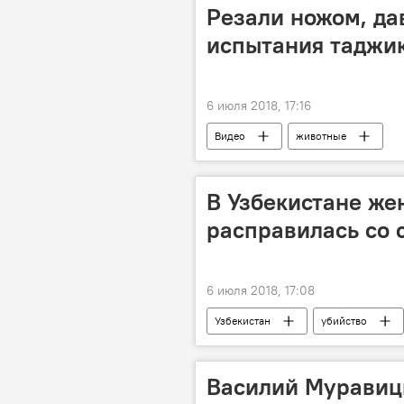
Резали ножом, да
испытания таджик
6 июля 2018, 17:16
Видео
животные
В Узбекистане же
расправилась со 
6 июля 2018, 17:08
Узбекистан
убийство
смерть известных людей
Василий Муравиц