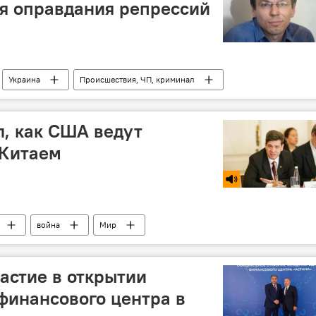
я оправдания репрессий
Украина
Происшествия, ЧП, криминал
л, как США ведут
 Китаем
война
Мир
астие в открытии
финансового центра в