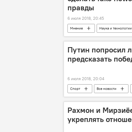
правды
6 июля 2018, 20:45
Мнение
Наука и технологии
Маргарита Симоньян
пробл
Путин попросил л
предсказать побе
6 июля 2018, 20:04
Спорт
Все новости
ЧМ-2018
ФИФА
Рахмон и Мирзиёе
укреплять отнош