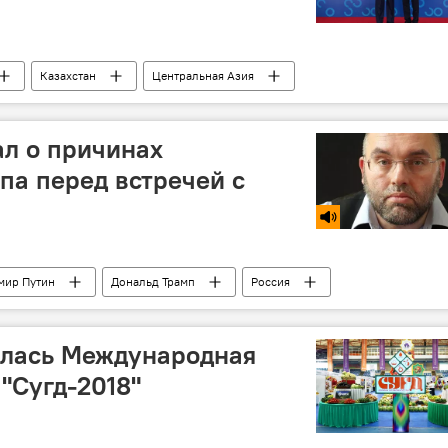
Казахстан
Центральная Азия
л о причинах
па перед встречей с
мир Путин
Дональд Трамп
Россия
ылась Международная
"Сугд-2018"