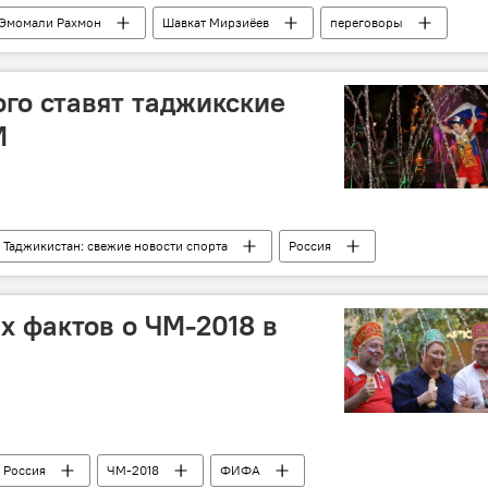
Эмомали Рахмон
Шавкат Мирзиёев
переговоры
ого ставят таджикские
М
Таджикистан: свежие новости спорта
Россия
ЧМ-2018
ФИФА
х фактов о ЧМ-2018 в
Россия
ЧМ-2018
ФИФА