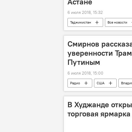
Астане
6 июля 2018, 15:32
Таджикистан
Все новости
Эмомали Рахмон
Астана
Смирнов рассказа
уверенности Трам
Путиным
6 июля 2018, 15:00
Радио
США
Влади
переговоры
В Худжанде откр
торговая ярмарка 