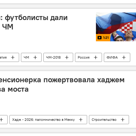
я: футболисты дали
4 ЧМ
1:21
атия
ЧМ
ЧМ-2018
Россия
ФИФА
пенсионерка пожертвовала хаджем
ва моста
Хадж - 2026: паломничество в Мекку
Строительство