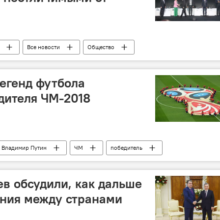
Все новости
Общество
ема
фейк
Россия
егенд футбола
дителя ЧМ-2018
Владимир Путин
ЧМ
победитель
в обсудили, как дальше
ения между странами