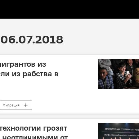
06.07.2018
мигрантов из
ли из рабства в
Миграция
зии в России
Кыргызстан
рабство
технологии грозят
s неотличимыми от