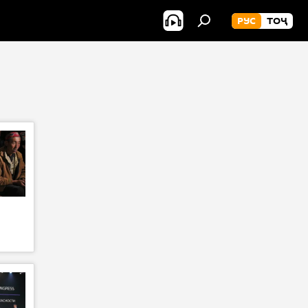
РУС
ТОҶ