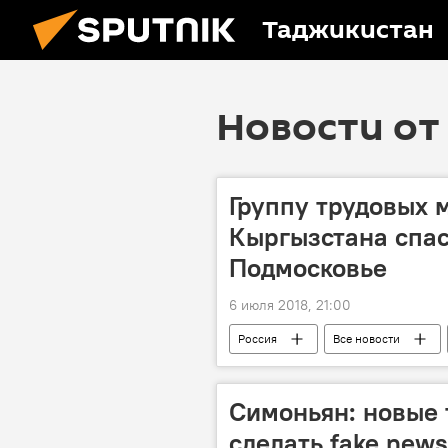
Таджикистан
Новости от 
Группу трудовых 
Кыргызстана спас
Подмосковье
6 июля 2018, 21:00
Россия
Все новости
Новости мигрантов из Центральной А
Симоньян: новые 
сделать fake new