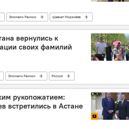
Эмомали Рахмон
Шавкат Мирзиёев
тан
переговоры
Астана
ана вернулись к
кации своих фамилий
Эмомали Рахмон
Россия
ким рукопожатием:
в встретились в Астане