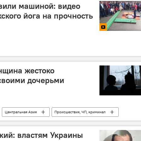
вили машиной: видео
ского йога на прочность
нщина жестоко
своими дочерьми
Центральная Азия
Происшествия, ЧП, криминал
кий: властям Украины