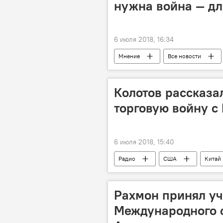
нужна война — дл
6 июля 2018, 16:34
Мнение
Все новости
Колотов рассказа
торговую войну с
6 июля 2018, 15:40
Радио
США
Китай
Рахмон принял уч
Международного 