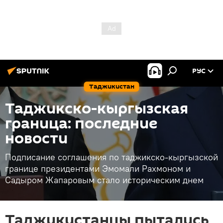
РУС
Таджикистан
Таджикско-кыргызская
граница: последние
новости
Подписание соглашения по таджикско-кыргызской
границе президентами Эмомали Рахмоном и
Садыром Жапаровым стало историческим днем
Таджикистанцы пытались