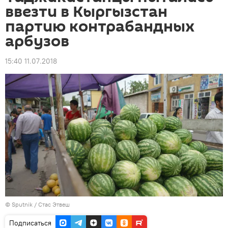
ввезти в Кыргызстан
партию контрабандных
арбузов
15:40 11.07.2018
©
Sputnik
/ Стас Этвеш
Подписаться