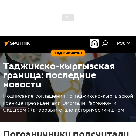
РУС
Таджикистан
Таджикско-кыргызская
граница: последние
новости
Подписание соглашения по таджикско-кыргызской
границе президентами Эмомали Рахмоном и
Садыром Жапаровым стало историческим днем
Пограничники подсчитали