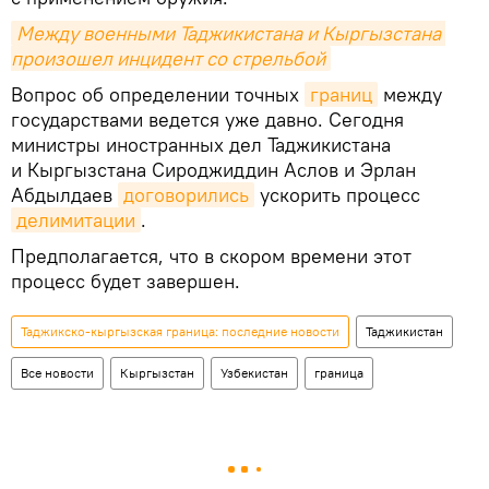
Между военными Таджикистана и Кыргызстана 
произошел инцидент со стрельбой
Вопрос об определении точных
границ
между
государствами ведется уже давно. Сегодня
министры иностранных дел Таджикистана
и Кыргызстана Сироджиддин Аслов и Эрлан
Абдылдаев
договорились
ускорить процесс
делимитации
.
Предполагается, что в скором времени этот
процесс будет завершен.
Таджикско-кыргызская граница: последние новости
Таджикистан
Все новости
Кыргызстан
Узбекистан
граница