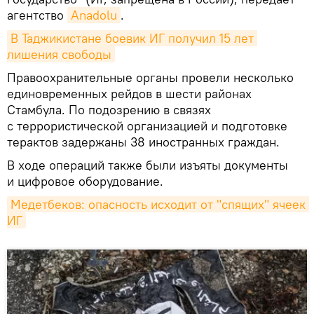
агентство
Anadolu
.
В Таджикистане боевик ИГ получил 15 лет 
лишения свободы
Правоохранительные органы провели несколько
единовременных рейдов в шести районах
Стамбула. По подозрению в связях
с террористической организацией и подготовке
терактов задержаны 38 иностранных граждан.
В ходе операций также были изъяты документы
и цифровое оборудование.
Медетбеков: опасность исходит от "спящих" ячеек 
ИГ