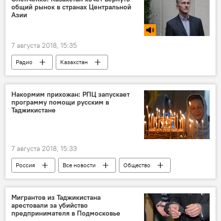
общий рынок в странах Центральной
Азии
7 августа 2018, 15:35
Радио
Казахстан
Центральная Азия
рынок
Экономика
Накормим прихожан: РПЦ запускает
программу помощи русским в
Таджикистане
7 августа 2018, 15:33
Россия
Все новости
Общество
русские
церковь
Таджикистан
православие
Мигрантов из Таджикистана
арестовали за убийство
предпринимателя в Подмосковье