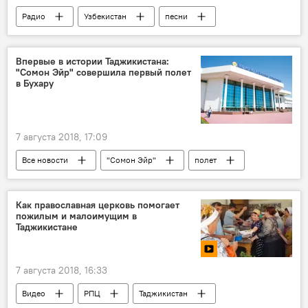
Радио
Узбекистан
песни
репертуар
свадьба
Впервые в истории Таджикистана:
"Сомон Эйр" совершила первый полет
в Бухару
7 августа 2018, 17:09
Все новости
"Сомон Эйр"
полет
Центральная Азия
Новости Душанбе
Как православная церковь помогает
пожилым и малоимущим в
Таджикистане
7 августа 2018, 16:33
Видео
РПЦ
Таджикистан