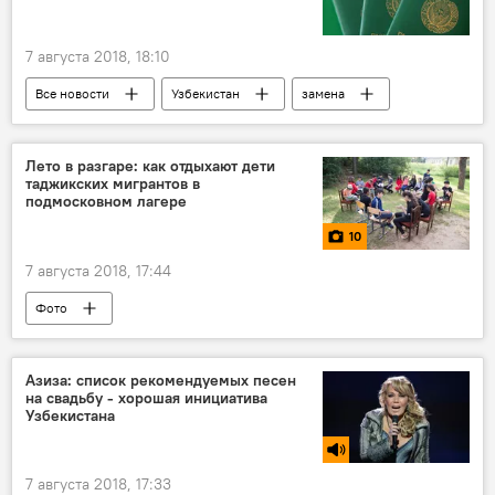
7 августа 2018, 18:10
Все новости
Узбекистан
замена
Центральная Азия
Лето в разгаре: как отдыхают дети
таджикских мигрантов в
подмосковном лагере
10
7 августа 2018, 17:44
Фото
Новости мигрантов из Центральной Азии в России
РОО "Нур"
Россия
Таджикистан
Азиза: список рекомендуемых песен
на свадьбу - хорошая инициатива
Узбекистана
7 августа 2018, 17:33