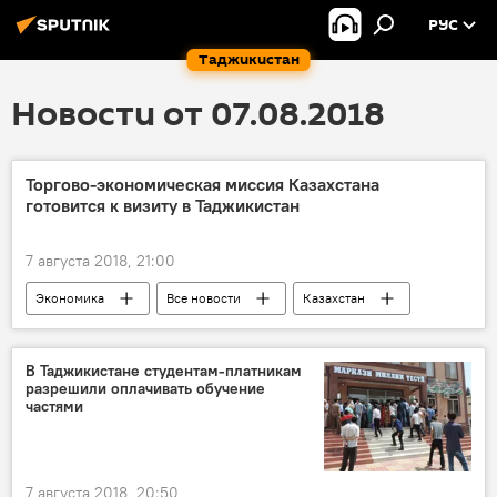
РУС
Таджикистан
Новости от 07.08.2018
Торгово-экономическая миссия Казахстана
готовится к визиту в Таджикистан
7 августа 2018, 21:00
Экономика
Все новости
Казахстан
торговля
Центральная Азия
Таджикистан
В Таджикистане студентам-платникам
разрешили оплачивать обучение
частями
7 августа 2018, 20:50