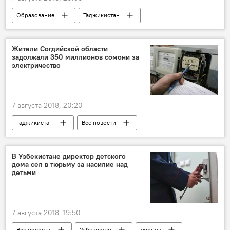
Образование
Таджикистан
Все новости
студенты
вузы
Жители Согдийской области
задолжали 350 миллионов сомони за
электричество
7 августа 2018, 20:20
Таджикистан
Все новости
Новости Худжанда и Согдийской области
электроэнергия
В Узбекистане директор детского
дома сел в тюрьму за насилие над
детьми
7 августа 2018, 19:50
Все новости
Узбекистан
тюрьма