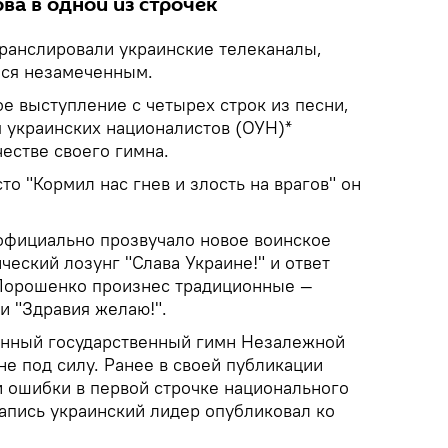
ва в одной из строчек
ранслировали украинские телеканалы,
лся незамеченным.
ое выступление с четырех строк из песни,
я украинских националистов (ОУН)*
честве своего гимна.
то "Кормил нас гнев и злость на врагов" он
официально прозвучало новое воинское
ческий лозунг "Слава Украине!" и ответ
" Порошенко произнес традиционные —
 и "Здравия желаю!".
онный государственный гимн Незалежной
е под силу. Ранее в своей публикации
и ошибки в первой строчке национального
апись украинский лидер опубликовал ко