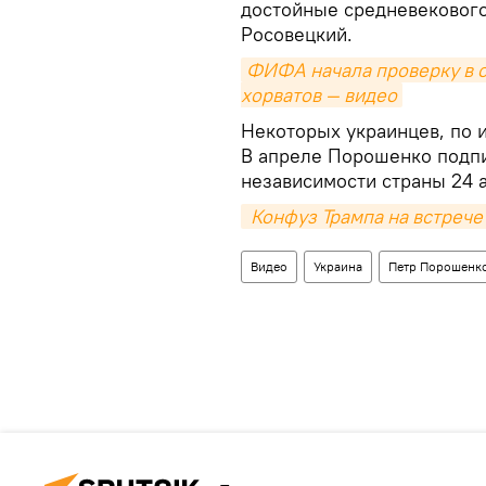
достойные средневекового
Росовецкий.
ФИФА начала проверку в о
хорватов — видео
Некоторых украинцев, по и
В апреле Порошенко подпи
независимости страны 24 а
 Конфуз Трампа на встрече
Видео
Украина
Петр Порошенк