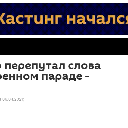
 перепутал слова
оенном параде -
4 06.04.2021
)