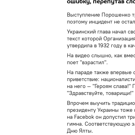
ошибку, перепутав сло
Выступление Порошенко т
поэтому инцидент не оста
Украинский глава начал св
текст которой Организаци
утвердила в 1932 году в ка
На видео слышно, как вмес
поет "взрастил".
На параде также впервые 
приветствие: националисти
на него — "Героям слава!
"Здравствуйте, товарищи!"
Впрочем выучить традици
президенту Украины тоже н
на Facebok он допустил тр
гимна. Соответствующую з
Дню Ялты.