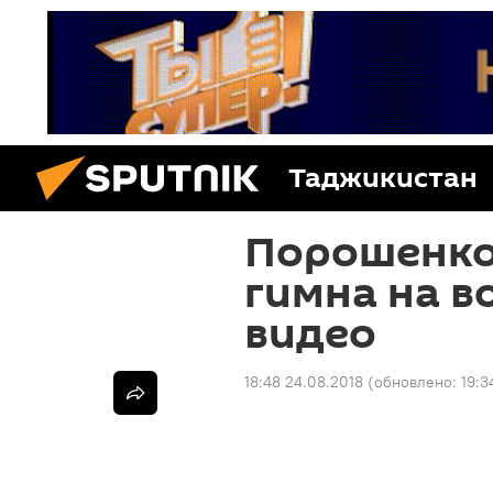
Таджикистан
Порошенко
гимна на в
видео
18:48 24.08.2018
(обновлено:
19:3