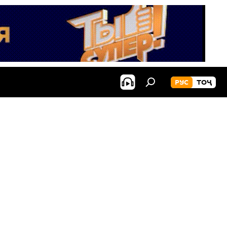
РУС
ТОҶ