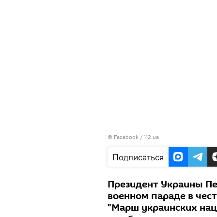
©
Facebook / 112.ua
Подписаться
Президент Украины Пе
военном параде в чес
"Марш украинских нац