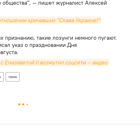
 общества", — пишет журналист Алексей
тношении кричавших "Слава Украине!" 
х признанию, такие лозунги немного пугают.
сал указ о праздновании Дня
вгуста.
 с Елизаветой II возмутил соцсети — видео
о
гимн