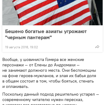
Бешено богатые азиаты угрожают
"черным пантерам"
19 августа 2018, 19:02
Вообще, у шовиниста Гомера все женские
персонажи — от Елены до Андромахи —
не занимают должного места. Они беспомощны
на фоне героев-мужланов, и злая их бабья доля
в общем состоит в том, чтобы бояться, стенать
и оплакивать.
Поскольку данный подход решительно устарел —
современному читателю нужен пересказ,
в котором все расставлено по-новому.