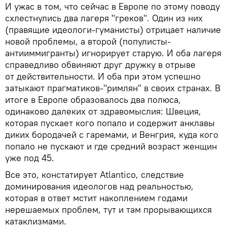
И ужас в том, что сейчас в Европе по этому поводу
схлестнулись два лагеря "греков". Один из них
(правящие идеологи-гуманисты) отрицает наличие
новой проблемы, а второй (популисты-
антииммигранты) игнорирует старую. И оба лагеря
справедливо обвиняют друг дружку в отрыве
от действительности. И оба при этом успешно
затыкают прагматиков-"римлян" в своих странах. В
итоге в Европе образовалось два полюса,
одинаково далеких от здравомыслия: Швеция,
которая пускает кого попало и содержит анклавы
диких бородачей с гаремами, и Венгрия, куда кого
попало не пускают и где средний возраст женщин
уже под 45.
Все это, констатирует Atlantico, следствие
доминирования идеологов над реальностью,
которая в ответ мстит накоплением годами
нерешаемых проблем, тут и там прорывающихся
катаклизмами.