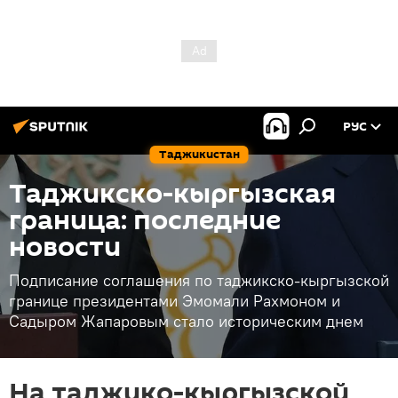
РУС
Таджикистан
Таджикско-кыргызская
граница: последние
новости
Подписание соглашения по таджикско-кыргызской
границе президентами Эмомали Рахмоном и
Садыром Жапаровым стало историческим днем
На таджико-кыргызской