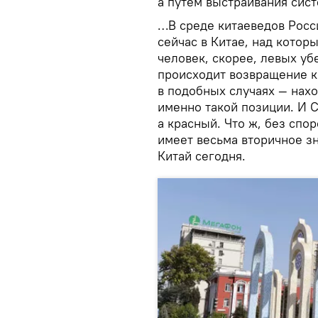
а путем выстраивания си
…В среде китаеведов Росси
сейчас в Китае, над котор
человек, скорее, левых уб
происходит возвращение к 
в подобных случаях — нах
именно такой позиции. И С
а красный. Что ж, без спор
имеет весьма вторичное з
Китай сегодня.