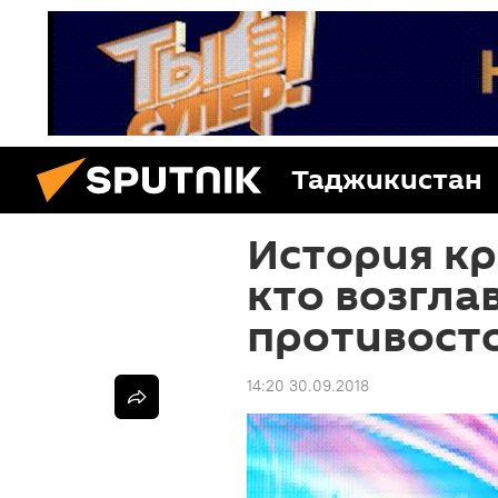
Таджикистан
История кр
кто возгла
противост
14:20 30.09.2018