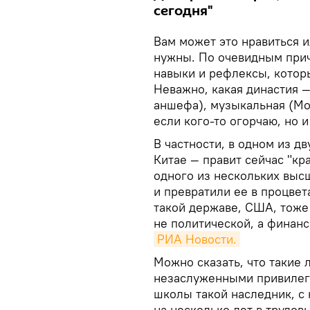
сегодня"
Вам может это нравиться и
нужны. По очевидным при
навыки и рефлексы, котор
Неважно, какая династия —
аншефа), музыкальная (Мо
если кого-то огорчаю, но и
В частности, в одном из д
Китае — правит сейчас "кр
одного из нескольких выс
и превратили ее в процвет
такой державе, США, тоже
не политической, а финанс
РИА Новости.
Можно сказать, что такие 
незаслуженными привилеги
школы такой наследник, с
на несколько лет в трудов