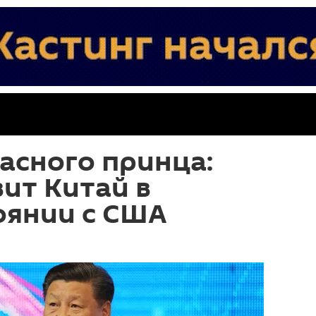
асного принца:
вит Китай в
оянии с США