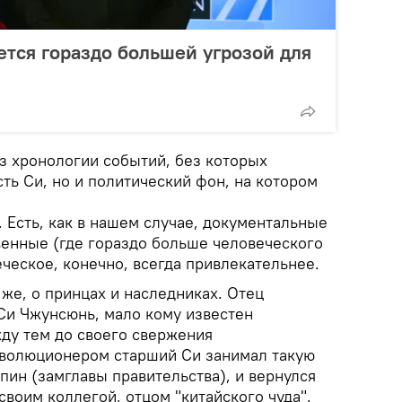
ется гораздо большей угрозой для
из хронологии событий, без которых
сть Си, но и политический фон, на котором
 Есть, как в нашем случае, документальные
венные (где гораздо больше человеческого
ческое, конечно, всегда привлекательнее.
 же, о принцах и наследниках. Отец
Си Чжунсюнь, мало кому известен
жду тем до своего свержения
еволюционером старший Си занимал такую
пин (замглавы правительства), и вернулся
своим коллегой, отцом "китайского чуда".