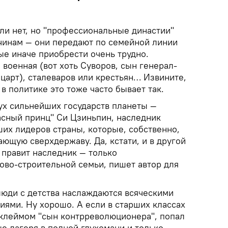
ли нет, но "профессиональные династии"
чинам — они передают по семейной линии
ые иначе приобрести очень трудно.
 военная (вот хоть Суворов, сын генерал-
царт), сталеваров или крестьян… Извините,
 в политике это тоже часто бывает так.
вух сильнейших государств планеты —
асный принц" Си Цзиньпин, наследник
ших лидеров страны, которые, собственно,
ающую сверхдержаву. Да, кстати, и в другой
 правит наследник — только
ово-строительной семьи, пишет автор для
люди с детства наслаждаются всяческими
ями. Ну хорошо. А если в старших классах
 клеймом "сын контрреволюционера", попал
ые лагеря в полной глухомани и только