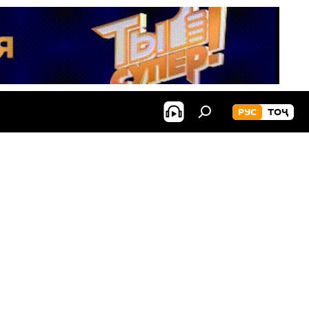
РУС
ТОҶ