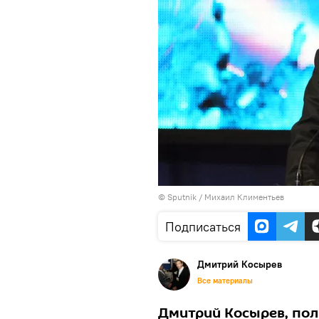
©
Sputnik
/ Михаил Климентьев
Подписаться
Дмитрий Косырев
Все материалы
Дмитрий Косырев, пол