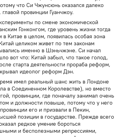
потому что Си Чжунсюнь оказался далеко
, главой провинции Гуанчжоу.
эксперименты по смене экономической
анским Гонконгом, где уровень жизни тогда
м в Китае в целом, появилась особая зона
итай целиком живет по тем законам
ывались именно в Шэньчжэне. Си начал
ло вот что: Китай забыл, что такое голод,
осле старта деятельности прораба реформ,
икрывал идеолог реформ Дэн.
время имел реальный шанс жить в Лондоне
сла в Соединенном Королевстве), но вместо
угой, провинции, где поначалу занимал очень
том и должности повыше, потому что у него
 провинции его и призвали в Пекин,
высшей позиции в государстве. Прежде всего
показал редкое умение бороться
ушными и бесполезными репрессиями,