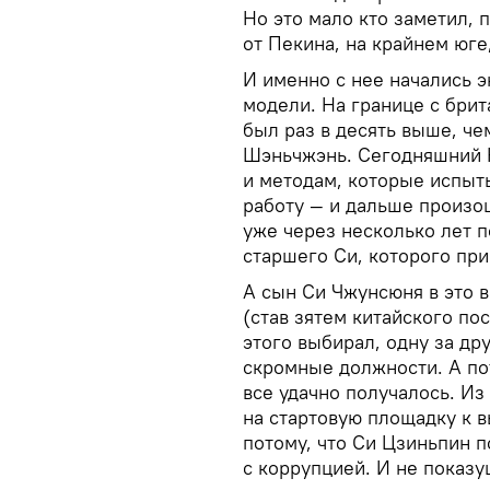
Но это мало кто заметил, 
от Пекина, на крайнем юге
И именно с нее начались 
модели. На границе с брит
был раз в десять выше, че
Шэньчжэнь. Сегодняшний К
и методам, которые испыт
работу — и дальше произош
уже через несколько лет п
старшего Си, которого пр
А сын Си Чжунсюня в это 
(став зятем китайского по
этого выбирал, одну за др
скромные должности. А по
все удачно получалось. Из
на стартовую площадку к 
потому, что Си Цзиньпин 
с коррупцией. И не показ