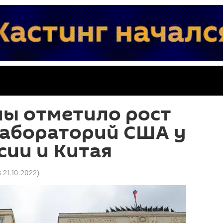
ы отметило рост
лабораторий США у
сии и Китая
8 21.10.2022
)