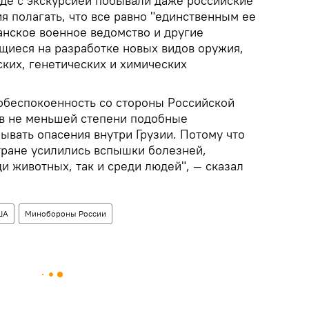
где с экскурсией побывали даже российские
я полагать, что все равно "единственным ее
анское военное ведомство и другие
щиеся на разработке новых видов оружия,
ких, генетических и химических
обеспокоенность со стороны Российской
 в не меньшей степени подобные
вать опасения внутри Грузии. Потому что
стране усилились вспышки болезней,
и животных, так и среди людей", — сказал
ША
Минобороны России