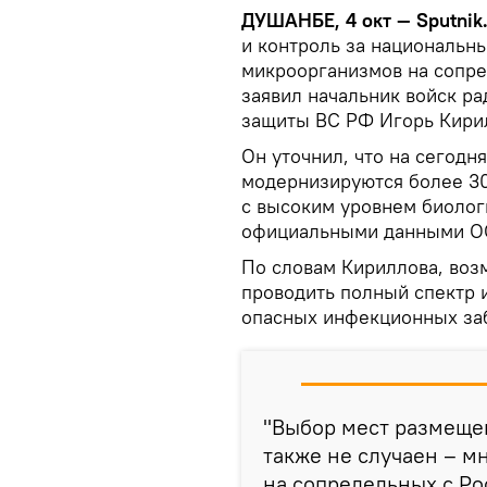
ДУШАНБЕ, 4 окт — Sputnik
и контроль за национальн
микроорганизмов на сопре
заявил начальник войск р
защиты ВС РФ Игорь Кири
Он уточнил, что на сегод
модернизируются более 3
с высоким уровнем биолог
официальными данными О
По словам Кириллова, воз
проводить полный спектр 
опасных инфекционных за
"Выбор мест размещен
также не случаен – м
на сопредельных с Ро