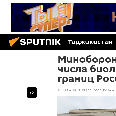
Таджикистан
Миноборон
числа био
границ Рос
17:30 04.10.2018
(обновлено:
14:4