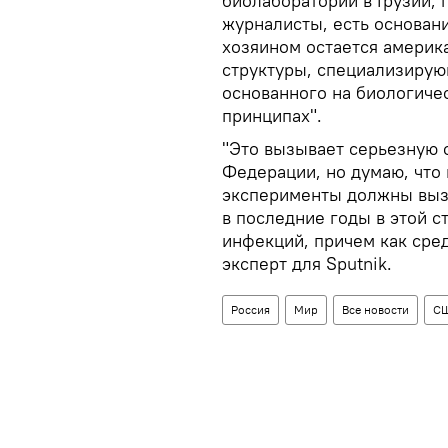
биолаборатории в Грузии, 
журналисты, есть основани
хозяином остается америк
структуры, специализирую
основанного на биологичес
принципах".
"Это вызывает серьезную 
Федерации, но думаю, что
эксперименты должны вызы
в последние годы в этой 
инфекций, причем как сред
эксперт для Sputnik.
Россия
Мир
Все новости
С