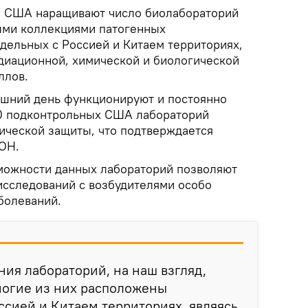
.
США наращивают число биолабораторий
ыми коллекциями патогенных
дельных с Россией и Китаем территориях,
адиационной, химической и биологической
ллов.
няшний день функционируют и постоянно
0 подконтрольных США лабораторий
ической защиты, что подтверждается
ОН.
можности данных лабораторий позволяют
исследований с возбудителями особо
болеваний.
ия лабораторий, на наш взгляд,
ногие из них расположены
ссией и Китаем территориях, являясь