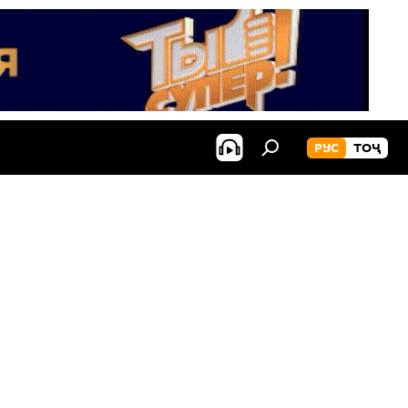
РУС
ТОҶ