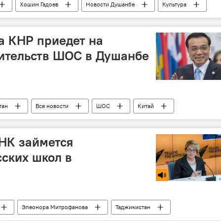
Хошим Гадоев
Новости Душанбе
Культура
а КНР приедет на
вительств ШОС в Душанбе
тан
Все новости
ШОС
Китай
НК займется
ских школ в
Элеонора Митрофанова
Таджикистан