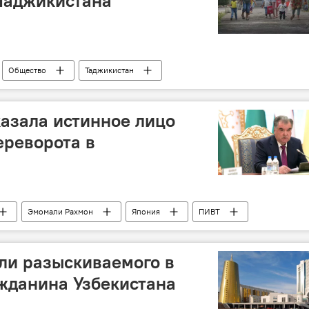
Таджикистана
Общество
Таджикистан
азала истинное лицо
ереворота в
Эмомали Рахмон
Япония
ПИВТ
ли разыскиваемого в
ажданина Узбекистана