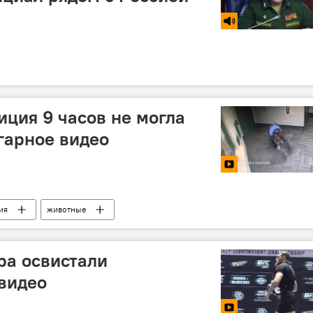
иция 9 часов не могла
угарное видео
ия
животные
ра освистали
видео