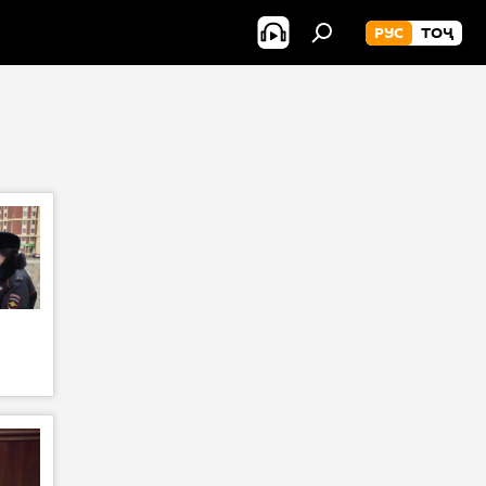
РУС
ТОҶ