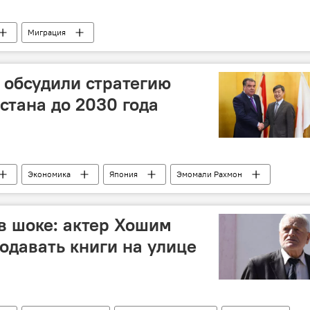
Миграция
зии в России
Россия
полиция
 обсудили стратегию
стана до 2030 года
Экономика
Япония
Эмомали Рахмон
в шоке: актер Хошим
одавать книги на улице