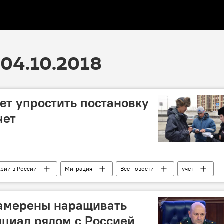
04.10.2018
т упростить постановку
чет
зии в России
Миграция
Все новости
учет
амерены наращивать
циал рядом с Россией