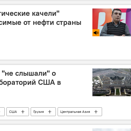
тические качели"
симые от нефти страны
 "не слышали" о
абораторий США в
США
Грузия
Центральная Азия