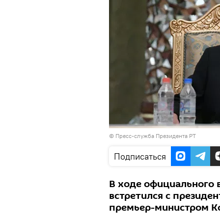
©
Пресс-служба Президента РТ
Подписаться
В ходе официального 
встретился с президе
премьер-министром К