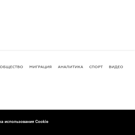
ОБЩЕСТВО
МИГРАЦИЯ
АНАЛИТИКА
СПОРТ
ВИДЕО
И
ка использования Cookie