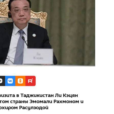
визита в Таджикистан Ли Кэцян
нтом страны Эмомали Рахмоном и
охиром Расулзодой