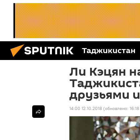
Таджикистан
Ли Кэцян н
Таджикист
друзьями 
14:00 12.10.2018
(обновлено:
16:18