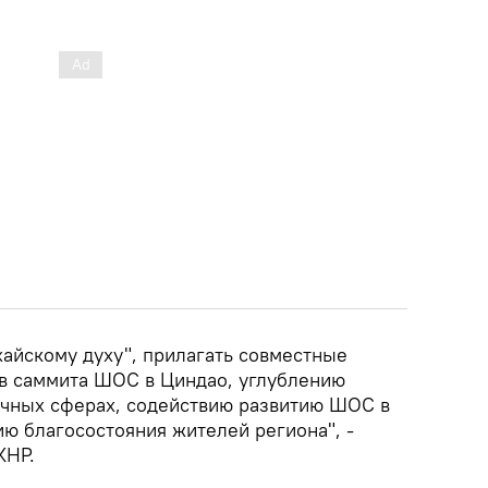
хайскому духу", прилагать совместные
ов саммита ШОС в Циндао, углублению
ичных сферах, содействию развитию ШОС в
ю благосостояния жителей региона", -
КНР.