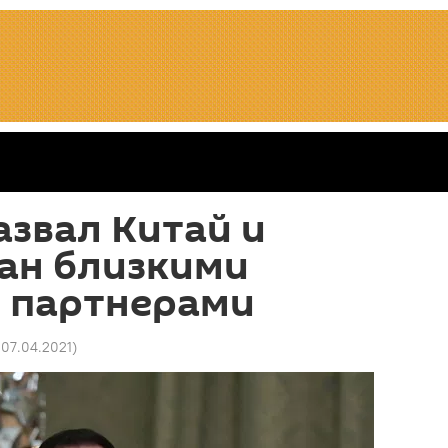
азвал Китай и
ан близкими
и партнерами
 07.04.2021
)