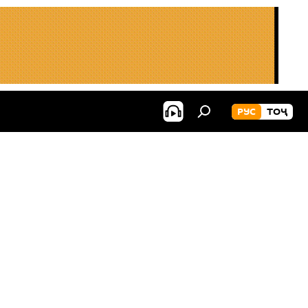
РУС
ТОҶ