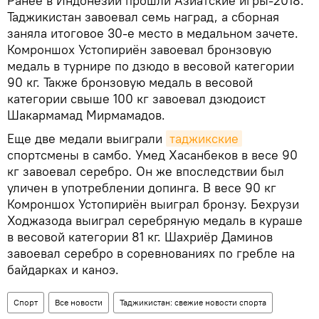
Ранее в Индонезии прошли Азиатские игры-2018.
Таджикистан завоевал семь наград, а сборная
заняла итоговое 30-е место в медальном зачете.
Комроншох Устопириён завоевал бронзовую
медаль в турнире по дзюдо в весовой категории
90 кг. Также бронзовую медаль в весовой
категории свыше 100 кг завоевал дзюдоист
Шакармамад Мирмамадов.
Еще две медали выиграли
таджикские
спортсмены в самбо. Умед Хасанбеков в весе 90
кг завоевал серебро. Он же впоследствии был
уличен в употреблении допинга. В весе 90 кг
Комроншох Устопириён выиграл бронзу. Бехрузи
Ходжазода выиграл серебряную медаль в кураше
в весовой категории 81 кг. Шахриёр Даминов
завоевал серебро в соревнованиях по гребле на
байдарках и каноэ.
Спорт
Все новости
Таджикистан: свежие новости спорта