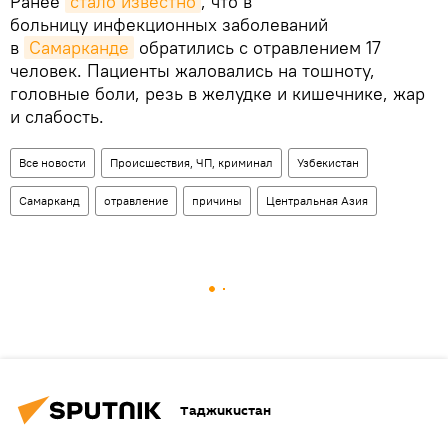
Ранее
стало известно
, что в
больницу инфекционных заболеваний
в
Самарканде
обратились с отравлением 17
человек. Пациенты жаловались на тошноту,
головные боли, резь в желудке и кишечнике, жар
и слабость.
Все новости
Происшествия, ЧП, криминал
Узбекистан
Самарканд
отравление
причины
Центральная Азия
Таджикистан