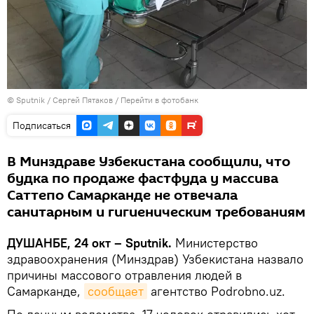
©
Sputnik
/ Сергей Пятаков
/
Перейти в фотобанк
Подписаться
В Минздраве Узбекистана сообщили, что
будка по продаже фастфуда у массива
Саттепо Самарканде не отвечала
санитарным и гигиеническим требованиям
ДУШАНБЕ, 24 окт – Sputnik.
Министерство
здравоохранения (Минздрав) Узбекистана назвало
причины массового отравления людей в
Самарканде,
сообщает
агентство Podrobno.uz.