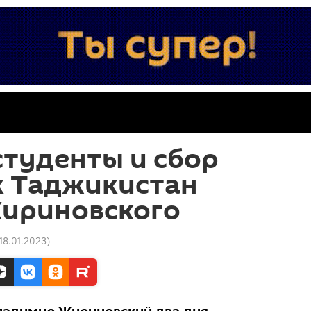
студенты и сбор
к Таджикистан
Жириновского
 18.01.2023
)