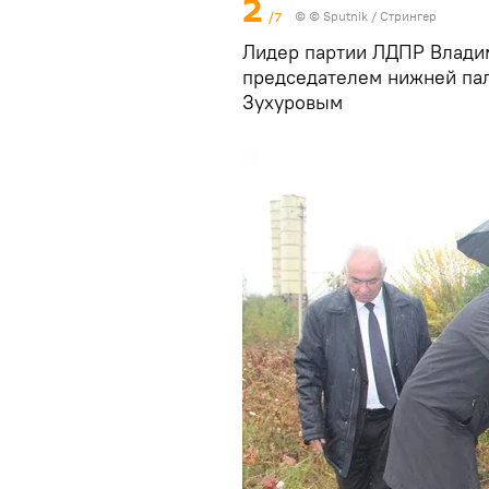
2
/7
© © Sputnik / Cтрингер
Лидер партии ЛДПР Влади
председателем нижней па
Зухуровым