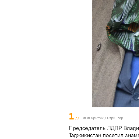
1
/7
© © Sputnik / Cтрингер
Председатель ЛДПР Влади
Таджикистан посетил знам