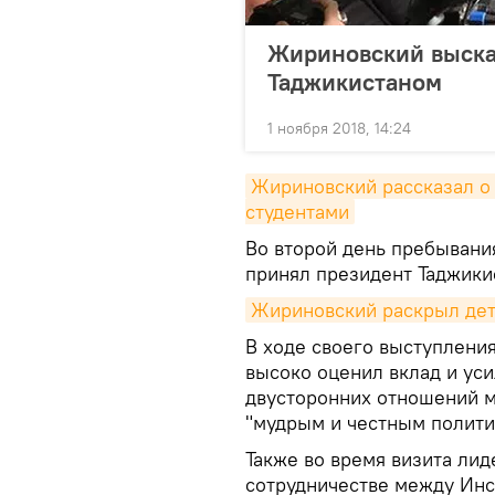
Жириновский высказ
Таджикистаном
1 ноября 2018, 14:24
Жириновский рассказал о 
студентами
Во второй день пребыван
принял президент Таджики
Жириновский раскрыл дет
В ходе своего выступлени
высоко оценил вклад и ус
двусторонних отношений м
"мудрым и честным полити
Также во время визита ли
сотрудничестве между Ин