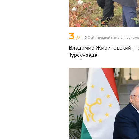
3
/7
©
Сайт нижней палаты парламе
Владимир Жириновский, пр
Турсунзаде