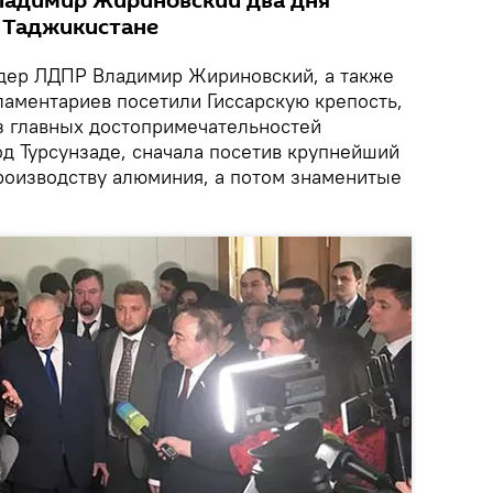
ладимир Жириновский два дня
в Таджикистане
идер ЛДПР Владимир Жириновский, а также
ламентариев посетили Гиссарскую крепость,
из главных достопримечательностей
од Турсунзаде, сначала посетив крупнейший
производству алюминия, а потом знаменитые