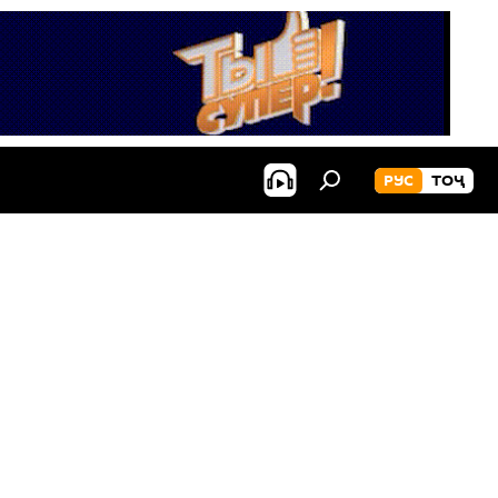
РУС
ТОҶ