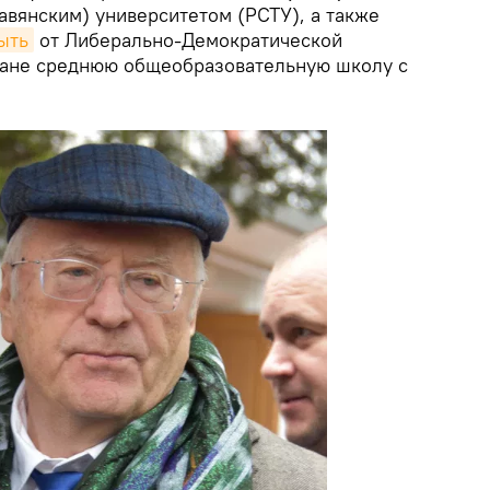
авянским) университетом (РСТУ), а также
ыть
от Либерально-Демократической
тане среднюю общеобразовательную школу с