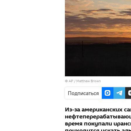
© AP / Matthew Brown
Подписаться
Из-за американских с
нефтеперерабатывающ
время покупали иранс
приходится искать ал