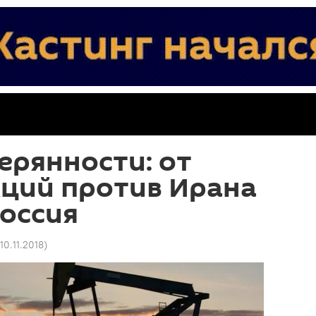
ерянности: от
кций против Ирана
оссия
10.11.2018
)