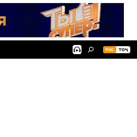
РУС
ТОҶ