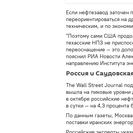
Если нефтезавод заточен п
переориентироваться на д
техническим, и по эконом
"Поэтому сами США продол
техасские НПЗ не приспос
переоснащение — это допо
пояснил РИА Новости Алек
направлению Института эн
Россия и Саудовска
The Wall Street Journal по
вышла на пиковые уровни 
в октябре российские нефт
в сутки — на 4,3 процента 
По данным газеты, Москва
поставки иранских энерго
Российские эксперты указы