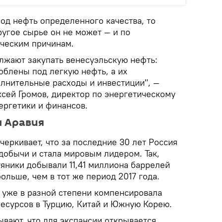
од нефть определенного качества, то
ругое сырье он не может — и по
ическим причинам.
жают закупать венесуэльскую нефть:
облены под легкую нефть, а их
лнительные расходы и инвестиции", —
сей Громов, директор по энергетическому
ергетики и финансов.
я Аравия
дчеркивает, что за последние 30 лет Россия
добычи и стала мировым лидером. Так,
яники добывали 11,41 миллиона баррелей
больше, чем в тот же период 2017 года.
 уже в разной степени компенсировала
ресурсов в Турцию, Китай и Южную Корею.
вают, что для экспансии открывается,