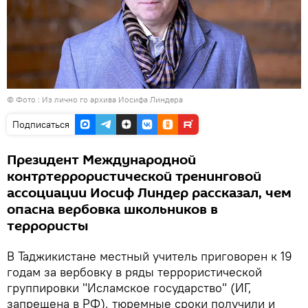
© Фото : Из лично го архива Иосифа Линдера
Подписаться
Президент Международной
контртеррористической тренинговой
ассоциации Иосиф Линдер рассказал, чем
опасна вербовка школьников в
террористы
В Таджикистане местный учитель приговорен к 19
годам за вербовку в ряды террористической
группировки "Исламское государство" (ИГ,
запрещена в РФ), тюремные сроки получили и