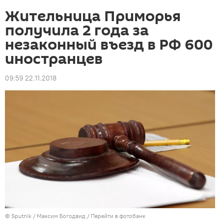
Жительница Приморья
получила 2 года за
незаконный въезд в РФ 600
иностранцев
09:59 22.11.2018
©
Sputnik
/ Максим Богодвид
/
Перейти в фотобанк