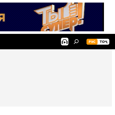
РУС
ТОҶ