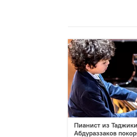
Пианист из Таджики
Абдураззаков поко